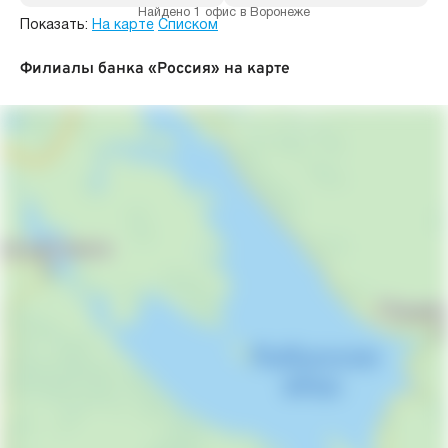
Найдено 1 офис в Воронеже
Показать:
На карте
Списком
Филиалы банка «Россия» на карте