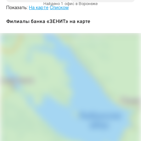
Найдено 1 офис в Воронеже
Показать:
На карте
Списком
Филиалы банка «ЗЕНИТ» на карте