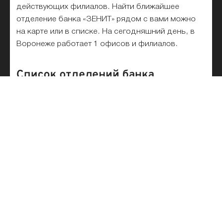
действующих филиалов. Найти ближайшее
отделение банка «ЗЕНИТ» рядом с вами можно
на карте или в списке. На сегодняшний день, в
Воронеже работает 1 офисов и филиалов.
Список отделений банка
«ЗЕНИТ» на карте и рядом с
метро
Все отделения банка «ЗЕНИТ» списком в
Воронеже для физических и юридических лиц
представлены на этой странице. Выбирайте
ближайшее и лучшее подразделение банка на
карте. Удобный поиск по адресу, станции метро
и названию филиала банка на карте города
поможет быстро найти офис или отделение
банка «ЗЕНИТ» в Воронеже.