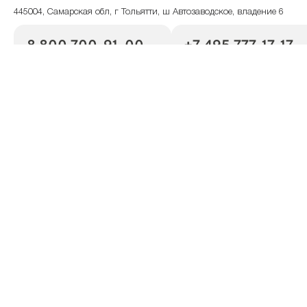
445004, Самарская обл, г Тольятти, ш Автозаводское, владение 6
8 800 700-91-00
+7 495 777-17-17
телефон банка
телефон банка
Режим работы
по месту установки
Показать на карте
Скопировать адрес
Банкомат
445043, Самарская обл, г Тольятти, ул Коммунальная, владение 32