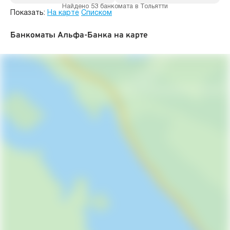
Найдено 53 банкомата в Тольятти
Показать:
На карте
Списком
Банкоматы Альфа-Банка на карте