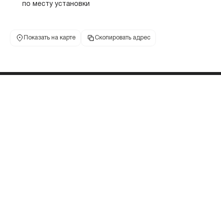
по месту установки
Показать на карте
Скопировать адрес
Банкоматы Совкомбанк —
Астрахань
Все банкоматы банка Совкомбанк в Астрахани
списком с точным адресом объекта, телефоном
и режимом работы. Выберите ближайший
банкомат Совкомбанка в списке или на карте.
Удобный поиск банкоматов Совкомбанка на