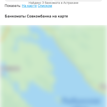
Найдено 3 банкомата в Астрахани
Показать:
На карте
Списком
Банкоматы Совкомбанка на карте