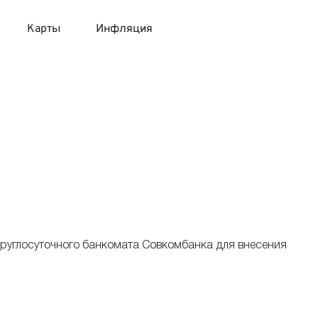
Карты
Инфляция
 продукты
 карты 120 дней без процентов
 на месяц
авитный список продуктов с динамикой цен
карты с 18 лет
онные вклады
карты с доставкой на дом
няемые вклады
 карты с моментальным решением
руглосуточного банкомата Совкомбанка для внесения
 карты без посещения банка