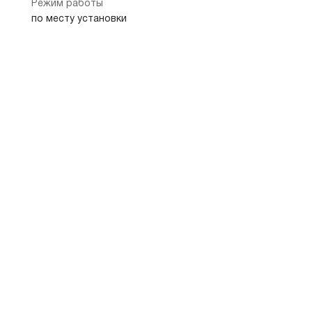
Режим работы
по месту установки
Показать на карте
Скопировать адрес
Банкомат
107589, г Москва, ул Хабаровская, дом 12/23
Щёлковская
Первомайская
Измайловская
2.2 км
3.5 км
4.8 км
8 800 100-00-06
+7 495 988-00-0
телефон банка
телефон банка