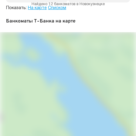
Найдено 12 банкоматов в Новокузнецке
Показать:
На карте
Списком
Банкоматы Т‑Банка на карте