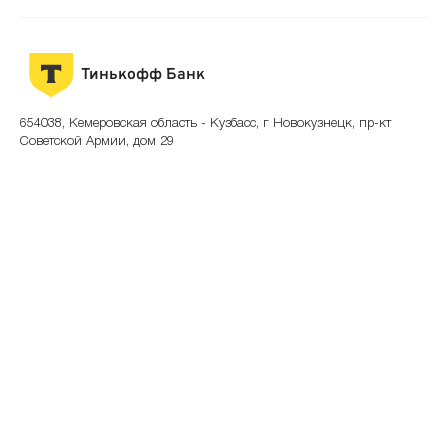
Тинькофф Банк
654038, Кемеровская область - Кузбасс, г Новокузнецк, пр-кт
Советской Армии, дом 29
8 800 333-33-33
р-н Заводской, п
телефон банка
адрес
Показать на карте
Скопировать адрес
Тинькофф Банк
654066, Кемеровская область - Кузбасс, г Новокузнецк, ул