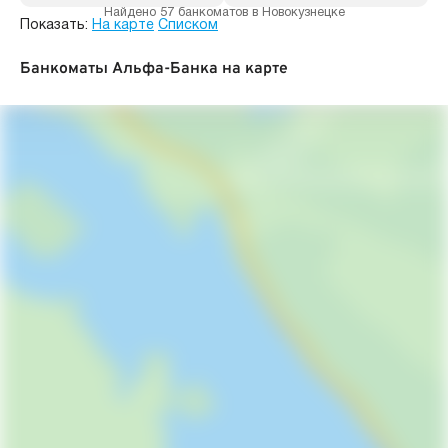
Найдено 57 банкоматов в Новокузнецке
Показать:
На карте
Списком
Банкоматы Альфа-Банка на карте