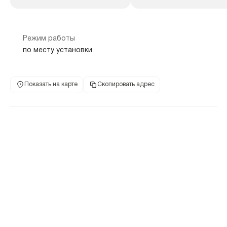
Режим работы
по месту установки
Показать на карте
Скопировать адрес
Банкомат
654038, Кемеровская область - Кузбасс, г Новокузнецк, ул Тореза,
дом 15А, корпус 1
8 800 200-00-00
р-н Заводской, ул
телефон банка
адрес