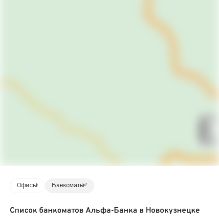
Офисы
5
Банкоматы
57
Список банкоматов Альфа-Банка в Новокузнецке