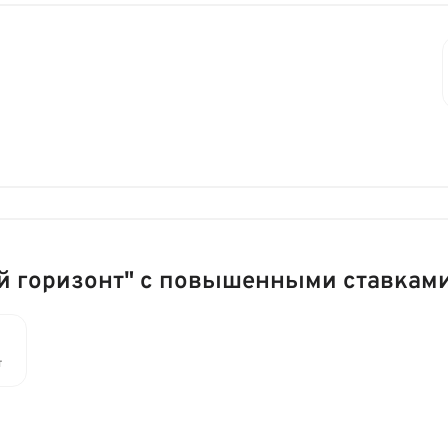
й горизонт" с повышенными ставкам
т