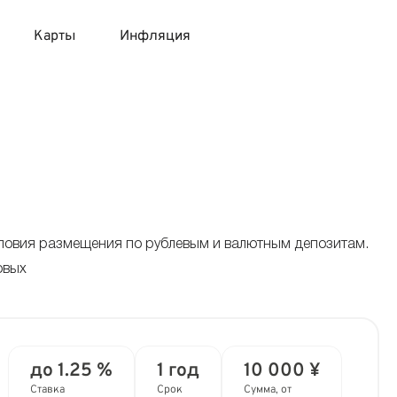
Карты
Инфляция
 продукты
 карты 120 дней без процентов
 на месяц
авитный список продуктов с динамикой цен
карты с 18 лет
онные вклады
карты с доставкой на дом
няемые вклады
условия размещения по рублевым и валютным депозитам.
овых
 карты с моментальным решением
 карты без посещения банка
до 1.25 %
1 год
10 000 ¥
Ставка
Срок
Сумма, от