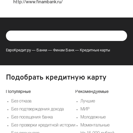
http://www.finambank.ru/
ЕвроКредит.ру
—
Банки
—
Финам Банк
—
Кредитные карты
Подобрать кредитную карту
Популярные
Рекомендуемые
Без отказа
Лучшие
Без подтверждения дохода
МИР
Без посещения банка
Молодежные
Без проверки кредитной истории
Моментальные