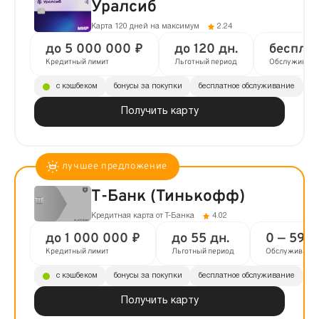
Уралсиб
Карта 120 дней на максимум
2.24
до 5 000 000 ₽
до 120 дн.
беспла
Кредитный лимит
Льготный период
Обслуживани
с кэшбеком
бонусы за покупки
бесплатное обслуживание
до
Получить карту
Т-Банк (Тинькофф)
Кредитная карта от Т-Банка
4.02
до 1 000 000 ₽
до 55 дн.
0 — 590 
Кредитный лимит
Льготный период
Обслуживани
с кэшбеком
бонусы за покупки
бесплатное обслуживание
до
Получить карту