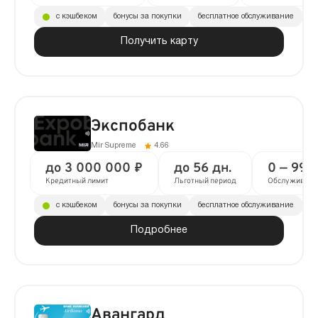
с кэшбеком
бонусы за покупки
бесплатное обслуживание
до
Получить карту
Экспобанк
Mir Supreme
4.66
до 3 000 000 ₽
до 56 дн.
0 — 990
Кредитный лимит
Льготный период
Обслуживани
с кэшбеком
бонусы за покупки
бесплатное обслуживание
д
Подробнее
Авангард