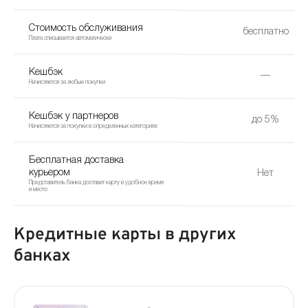
Стоимость обслуживания
бесплатно
Плата списывается автоматически
Кешбэк
—
Начисляется за любые покупки
Кешбэк у партнеров
до 5%
Начисляется за покупки в определенных категориях
Бесплатная доставка
курьером
Нет
Представитель банка доставит карту в удобное время
и место
Кредитные карты в других
банках