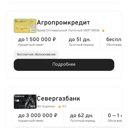
Агропромкредит
Тариф Оптимальный Льготный МИР ВИЗА
до 1 500 000 ₽
до 51 дн.
бесплат
Кредитный лимит
Льготный период
Обслуживание
бесплатное обслуживание
Подробнее
Севергазбанк
Mir Supreme
4.5
до 3 000 000 ₽
до 62 дн.
0 — 1 4
Кредитный лимит
Льготный период
Обслуживани