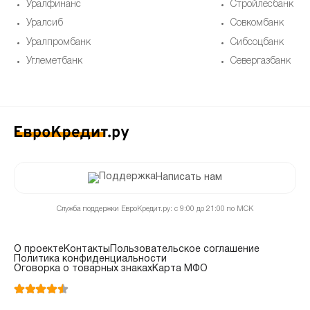
Уралфинанс
Стройлесбанк
Уралсиб
Совкомбанк
Уралпромбанк
Сибсоцбанк
Углеметбанк
Севергазбанк
Написать нам
Служба поддержки ЕвроКредит.ру: с 9:00 до 21:00 по МСК
О проекте
Контакты
Пользовательское соглашение
Политика конфиденциальности
Оговорка о товарных знаках
Карта МФО