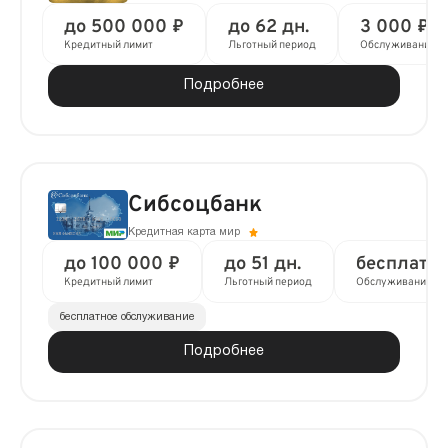
до 500 000 ₽
до 62 дн.
3 000 ₽ з
Кредитный лимит
Льготный период
Обслуживание
Подробнее
Сибсоцбанк
Кредитная карта мир
до 100 000 ₽
до 51 дн.
бесплатн
Кредитный лимит
Льготный период
Обслуживание
бесплатное обслуживание
Подробнее