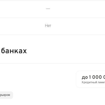
—
Нет
 банках
до 1 000 
Кредитный лими
урьером