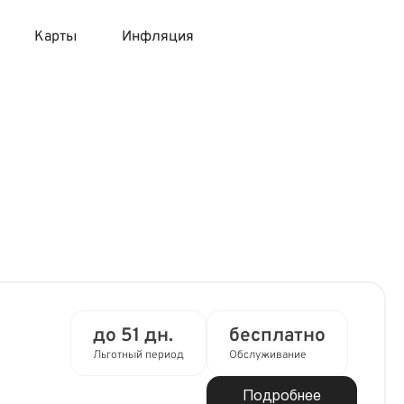
Карты
Инфляция
 продукты
 карты 120 дней без процентов
 на месяц
авитный список продуктов с динамикой цен
карты с 18 лет
онные вклады
карты с доставкой на дом
няемые вклады
 карты с моментальным решением
 карты без посещения банка
до 51 дн.
бесплатно
Льготный период
Обслуживание
Подробнее