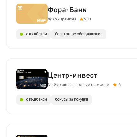
Фора-Банк
ФОРА-Премиум
2.71
с кэшбеком
бесплатное обслуживание
Центр-инвест
Mir Supreme с льготным периодом
2.5
с кэшбеком
бонусы за покупки