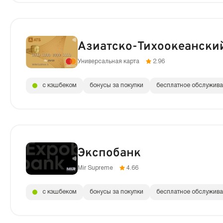
Азиатско-Тихоокеански
Универсальная карта
2.96
с кэшбеком
бонусы за покупки
бесплатное обслужив
Экспобанк
Mir Supreme
4.66
с кэшбеком
бонусы за покупки
бесплатное обслужив