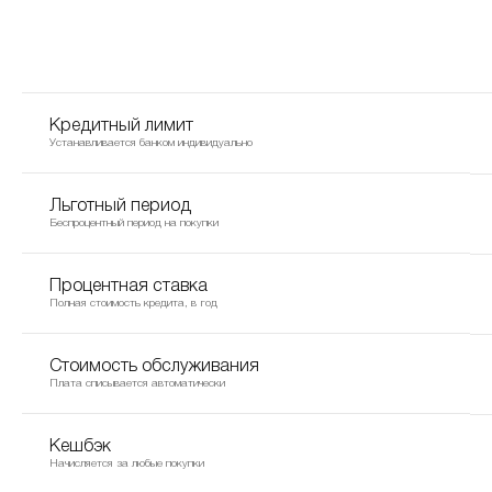
Кредитный лимит
Устанавливается банком индивидуально
Льготный период
Беспроцентный период на покупки
Процентная ставка
Полная стоимость кредита, в год
Стоимость обслуживания
Плата списывается автоматически
Кешбэк
Начисляется за любые покупки