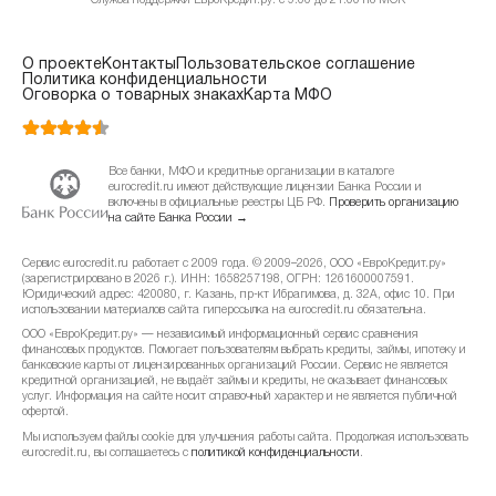
Служба поддержки ЕвроКредит.ру: с 9:00 до 21:00 по МСК
О проекте
Контакты
Пользовательское соглашение
Политика конфиденциальности
Оговорка о товарных знаках
Карта МФО
Все банки, МФО и кредитные организации в каталоге
eurocredit.ru имеют действующие лицензии Банка России и
включены в официальные реестры ЦБ РФ.
Проверить организацию
на сайте Банка России →
Сервис eurocredit.ru работает с 2009 года. © 2009–2026, ООО «ЕвроКредит.ру»
(зарегистрировано в 2026 г.). ИНН: 1658257198, ОГРН: 1261600007591.
Юридический адрес: 420080, г. Казань, пр-кт Ибрагимова, д. 32А, офис 10. При
использовании материалов сайта гиперссылка на eurocredit.ru обязательна.
ООО «ЕвроКредит.ру» — независимый информационный сервис сравнения
финансовых продуктов. Помогает пользователям выбрать кредиты, займы, ипотеку и
банковские карты от лицензированных организаций России. Сервис не является
кредитной организацией, не выдаёт займы и кредиты, не оказывает финансовых
услуг. Информация на сайте носит справочный характер и не является публичной
офертой.
Мы используем файлы cookie для улучшения работы сайта. Продолжая использовать
eurocredit.ru, вы соглашаетесь с
политикой конфиденциальности
.