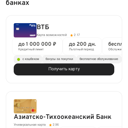
банках
ВТБ
Карта возможностей
2.17
до 1 000 000 ₽
до 200 дн.
беспла
Кредитный лимит
Льготный период
Обслуживан
с кэшбеком
бонусы за покупки
бесплатное обслуживание
до
Получить карту
Азиатско-Тихоокеанский Банк
Универсальная карта
2.96