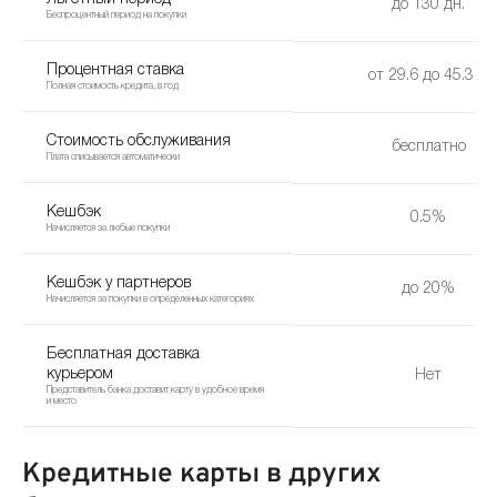
до 130 дн.
Беспроцентный период на покупки
Процентная ставка
от 29.6 до 45.3%
Полная стоимость кредита, в год
Стоимость обслуживания
бесплатно
Плата списывается автоматически
Кешбэк
0.5%
Начисляется за любые покупки
Кешбэк у партнеров
до 20%
Начисляется за покупки в определенных категориях
Бесплатная доставка
курьером
Нет
Представитель банка доставит карту в удобное время
и место
Кредитные карты в других