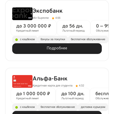
Экспобанк
Mir Supreme
4.66
до 3 000 000 ₽
до 56 дн.
0 — 990
Кредитный лимит
Льготный период
Обслуживани
с кэшбеком
бонусы за покупки
бесплатное обслуживание
д
Подробнее
Альфа-Банк
Кредитная карта для студента
4.52
до 1 000 000 ₽
до 100 дн.
бесплат
Кредитный лимит
Льготный период
Обслуживани
с кэшбеком
бесплатное обслуживание
доставка курьером