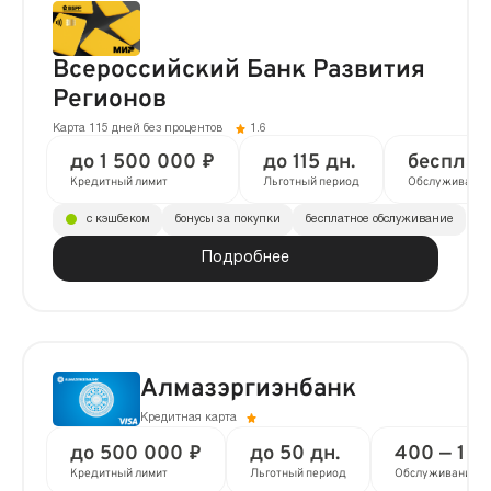
Всероссийский Банк Развития
Регионов
Карта 115 дней без процентов
1.6
до 1 500 000 ₽
до 115 дн.
бесплат
Кредитный лимит
Льготный период
Обслуживание
с кэшбеком
бонусы за покупки
бесплатное обслуживание
Подробнее
Алмазэргиэнбанк
Кредитная карта
до 500 000 ₽
до 50 дн.
400 —
1 
Кредитный лимит
Льготный период
Обслуживание