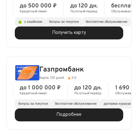
до 500 000 ₽
до 120 дн.
бесплатн
Кредитный лимит
Льготный период
Обслуживание
с кэшбеком
бонусы за покупки
бесплатное обслуживание
Получить карту
Газпромбанк
Карта 120 дней
3.9
до 1 000 000 ₽
до 120 дн.
1 690 ₽ 
Кредитный лимит
Льготный период
Обслуживани
бонусы за покупки
бесплатное обслуживание
доставка курьером
Подробнее