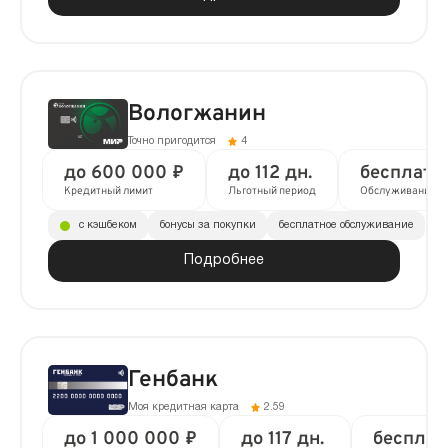
Вологжанин
Точно пригодится
4
до 600 000 ₽
до 112 дн.
бесплатн
Кредитный лимит
Льготный период
Обслуживание
с кэшбеком
бонусы за покупки
бесплатное обслуживание
Подробнее
Генбанк
Моя кредитная карта
2.59
до 1 000 000 ₽
до 117 дн.
бесплат