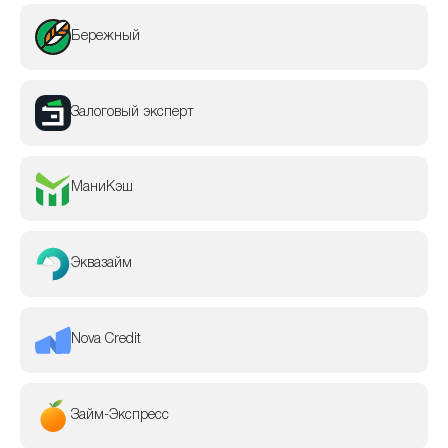
Бережный
Залоговый эксперт
МаниКэш
Эквазайм
Nova Credit
Займ-Экспресс