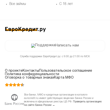
Все займы
С 18 лет
Написать нам
Служба поддержки ЕвроКредит.ру: с 9:00 до 21:00 по МСК
О проекте
Контакты
Пользовательское соглашение
Политика конфиденциальности
Оговорка о товарных знаках
Карта МФО
Все банки, МФО и кредитные организации в каталоге
eurocredit.ru имеют действующие лицензии Банка России и
включены в официальные реестры ЦБ РФ.
Проверить организацию
на сайте Банка России →