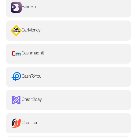
Бюджет
CarMoney
Cashmagnit
CashToYou
Credit2day
Creditter