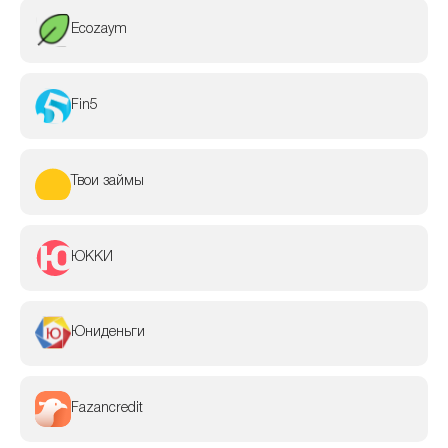
Ecozaym
Fin5
Твои займы
ЮККИ
Юниденьги
Fazancredit