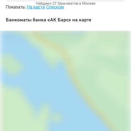
Найдено 27 банкоматов в Москве
Показать:
На карте
Списком
Банкоматы банка «АК Барс» на карте