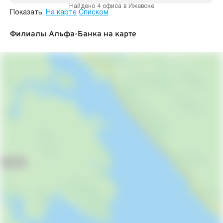
Найдено 4 офиса в Ижевске
Показать:
На карте
Списком
Филиалы Альфа-Банка на карте