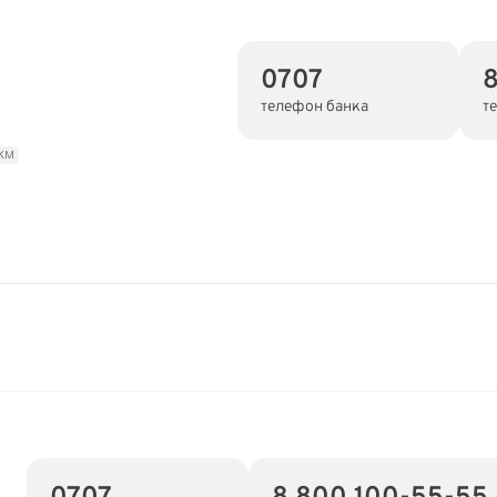
0707
8
телефон банка
т
 км