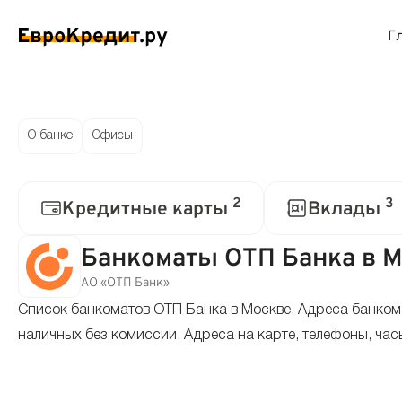
Г
ймы на карту
Займы без проверок
Виртуальные креди
Накоп
О банке
Офисы
спресс займы
Займы без процентов
Лучшие кредитные
Вклад
2
3
Кредитные карты
Вклады
ймы без отказа
Мгновенные займы
Кредитные карты с
Вклад
Банкоматы ОТП Банка в 
ймы с плохой КИ
Лучшие займы
Кредитные карты б
С еже
АО «ОТП Банк»
Список банкоматов ОТП Банка в Москве. Адреса банкома
вые займы
Долгосрочные займы
Беспроцентные кр
Вклад
наличных без комиссии. Адреса на карте, телефоны, час
ймы до зарплаты
Круглосуточные займы
Кредитные карты с
Вклад