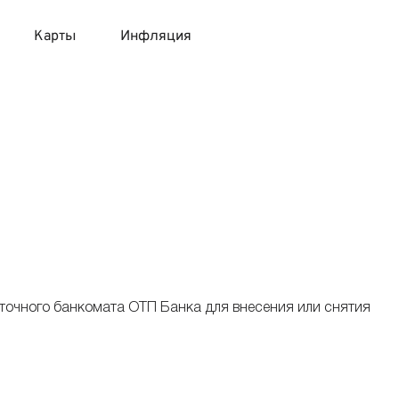
Карты
Инфляция
 продукты
 карты 120 дней без процентов
 на месяц
авитный список продуктов с динамикой цен
карты с 18 лет
онные вклады
карты с доставкой на дом
няемые вклады
 карты с моментальным решением
точного банкомата ОТП Банка для внесения или снятия
 карты без посещения банка