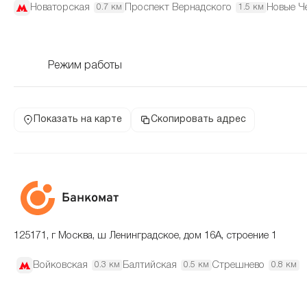
Новаторская
Проспект Вернадского
Новые Ч
0.7 км
1.5 км
Режим работы
Показать на карте
Скопировать адрес
Банкомат
125171, г Москва, ш Ленинградское, дом 16А, строение 1
Войковская
Балтийская
Стрешнево
0.3 км
0.5 км
0.8 км