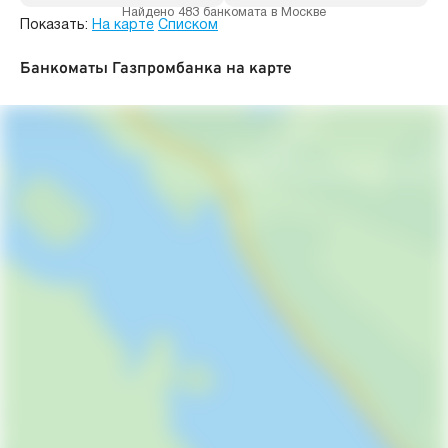
Найдено 483 банкомата в Москве
Показать:
На карте
Списком
Банкоматы Газпромбанка на карте