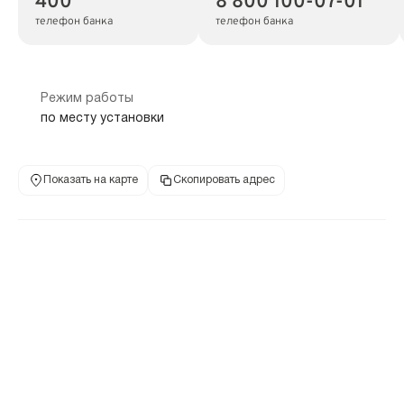
400
8 800 100-07-01
телефон банка
телефон банка
Режим работы
по месту установки
Показать на карте
Скопировать адрес
Банкомат
129281, г Москва, Староватутинский проезд, дом 14
Бабушкинская
Медведково
Свиблово
0.6 км
1.4 км
2.4 км
400
8 800 100-07-01