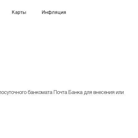
Карты
Инфляция
 продукты
 карты 120 дней без процентов
 на месяц
авитный список продуктов с динамикой цен
карты с 18 лет
онные вклады
карты с доставкой на дом
няемые вклады
лосуточного банкомата Почта Банка для внесения или
 карты с моментальным решением
 карты без посещения банка