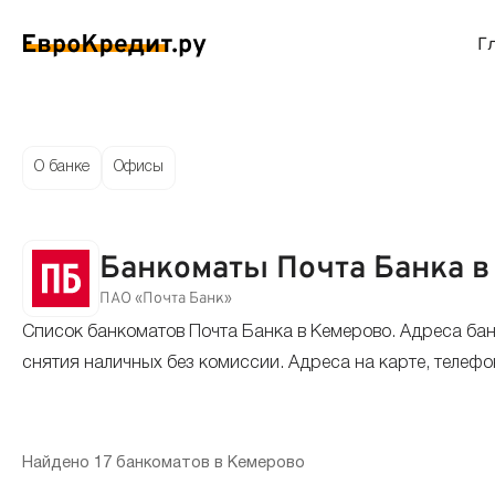
Г
ймы на карту
Займы без проверок
Виртуальные креди
Накоп
О банке
Офисы
спресс займы
Займы без процентов
Лучшие кредитные
Вклад
Банкоматы Почта Банка в
ймы без отказа
Мгновенные займы
Кредитные карты с
Вклад
ПАО «Почта Банк»
Список банкоматов Почта Банка в Кемерово. Адреса бан
ймы с плохой КИ
Лучшие займы
Кредитные карты б
С еже
снятия наличных без комиссии. Адреса на карте, телефо
вые займы
Долгосрочные займы
Беспроцентные кр
Вклад
ймы до зарплаты
Круглосуточные займы
Кредитные карты с
Вклад
Найдено 17 банкоматов в Кемерово