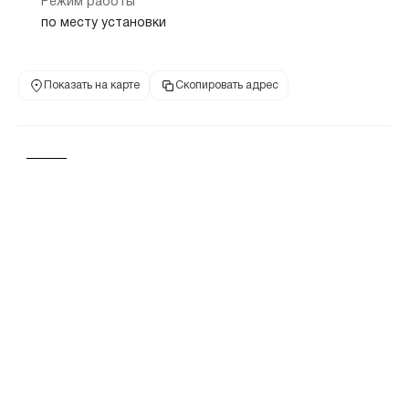
Режим работы
по месту установки
Показать на карте
Скопировать адрес
Банкомат
650033, Кемеровская область - Кузбасс, г Кемерово, ул Леонова,
дом 10
8 800 700-91-00
+7 495 777-17-17
телефон банка
телефон банка
Режим работы
по месту установки