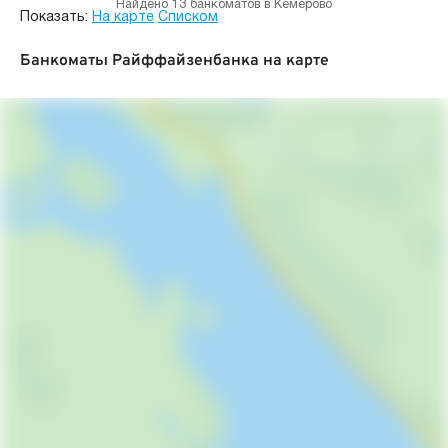
Найдено 13 банкоматов в Кемерово
Показать:
На карте
Списком
Банкоматы Райффайзенбанка на карте