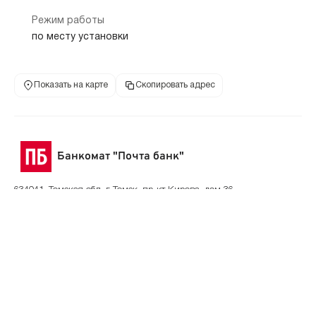
Режим работы
по месту установки
Показать на карте
Скопировать адрес
Банкомат "Почта банк"
634041, Томская обл, г Томск, пр-кт Кирова, дом 36
+7 495 532-13-00
пр-кт Кирова, д 
телефон банка
адрес
Режим работы