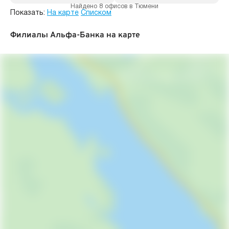
Найдено 8 офисов в Тюмени
Показать:
На карте
Списком
Филиалы Альфа-Банка на карте