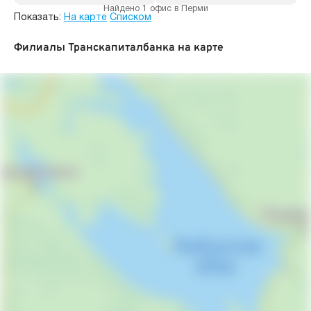
Найдено 1 офис в Перми
Показать:
На карте
Списком
Филиалы Транскапиталбанка на карте