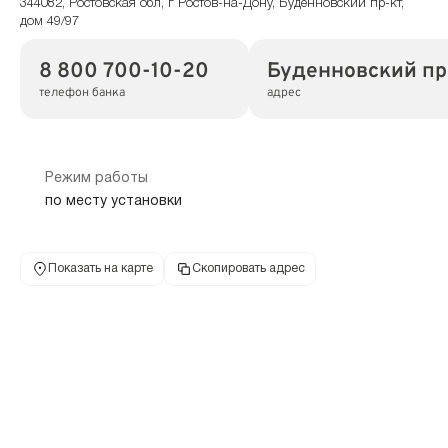
344082, Ростовская обл, г Ростов-на-Дону, Буденновский пр-кт,
дом 49/97
8 800 700-10-20
Буденновский пр-
телефон банка
адрес
Режим работы
по месту установки
Показать на карте
Скопировать адрес
Банкомат
344029, Ростовская обл, г Ростов-на-Дону, пр-кт Сельмаш, здание
23