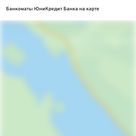
Банкоматы ЮниКредит Банка на карте