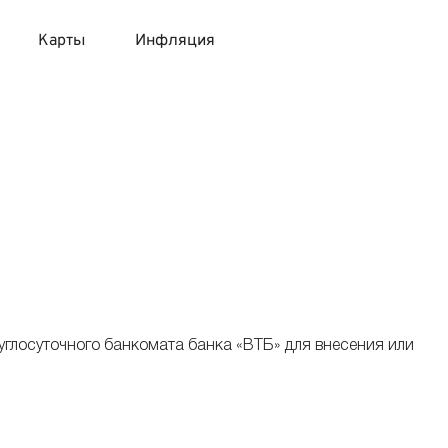
Карты
Инфляция
 продукты
 карты 120 дней без процентов
 на месяц
авитный список продуктов с динамикой цен
карты с 18 лет
онные вклады
карты с доставкой на дом
няемые вклады
 карты с моментальным решением
углосуточного банкомата банка «ВТБ» для внесения или
 карты без посещения банка