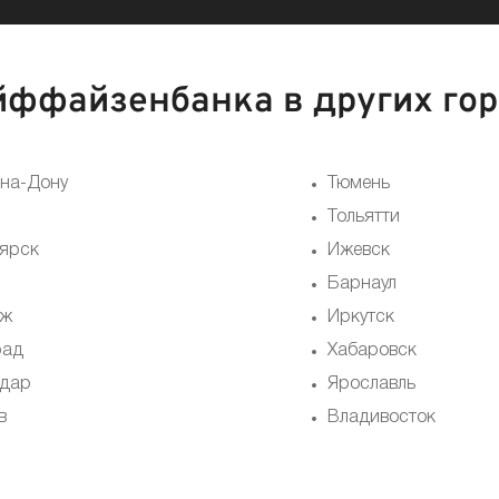
ффайзенбанка в других го
-на-Дону
Тюмень
Тольятти
ярск
Ижевск
Барнаул
еж
Иркутск
рад
Хабаровск
дар
Ярославль
в
Владивосток