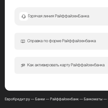
Горячая линия РайффайзенБанка
Справка по форме Райффайзенбанка
Как активировать карту Райффайзенбанка
ЕвроКредит.ру
—
Банки
—
Райффайзенбанк
—
Банкоматы
—