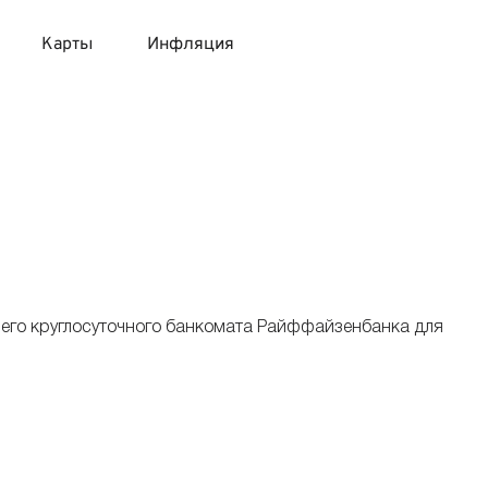
Карты
Инфляция
 продукты
 карты 120 дней без процентов
 на месяц
авитный список продуктов с динамикой цен
карты с 18 лет
онные вклады
карты с доставкой на дом
няемые вклады
его круглосуточного банкомата Райффайзенбанка для
 карты с моментальным решением
 карты без посещения банка