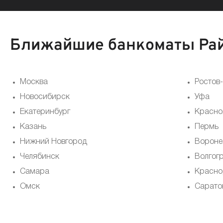
Ближайшие банкоматы Рай
Москва
Ростов
Новосибирск
Уфа
Екатеринбург
Красно
Казань
Пермь
Нижний Новгород
Ворон
Челябинск
Волгог
Самара
Красно
Омск
Сарато