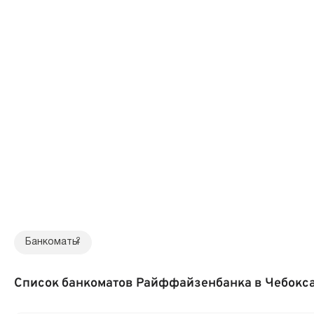
Банкоматы
2
Список банкоматов Райффайзенбанка в Чебокс