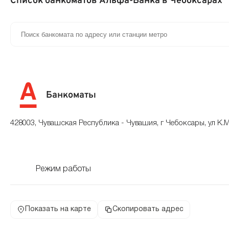
Список банкоматов Альфа-Банка в Чебоксарах
Банкоматы
428003, Чувашская Республика - Чувашия, г Чебоксары, ул К.М
Режим работы
Показать на карте
Скопировать адрес