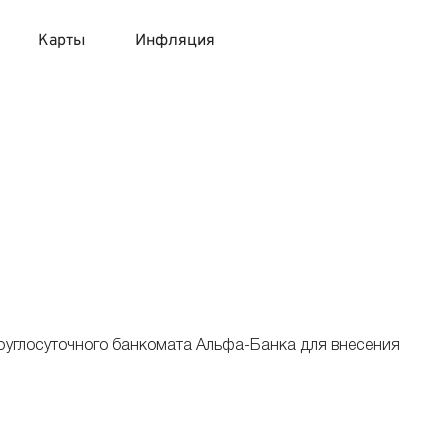
Карты
Инфляция
 продукты
 карты 120 дней без процентов
 на месяц
авитный список продуктов с динамикой цен
карты с 18 лет
онные вклады
карты с доставкой на дом
няемые вклады
 карты с моментальным решением
руглосуточного банкомата Альфа-Банка для внесения
 карты без посещения банка