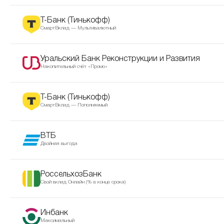
Т-Банк (Тинькофф)
СмартВклад — Мультивалютный
Уральский Банк Реконструкции и Развития
Накопительный счёт «Промо»
Т-Банк (Тинькофф)
СмартВклад — Пополняемый
ВТБ
Двойная выгода
РоссельхозБанк
Свой вклад Онлайн (% в конце срока)
Инбанк
Максимальный