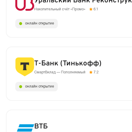
Уральский Банк Реконструк
Накопительный счёт «Промо»
6.1
онлайн открытие
Т-Банк (Тинькофф)
СмартВклад — Пополняемый
7.2
онлайн открытие
ВТБ