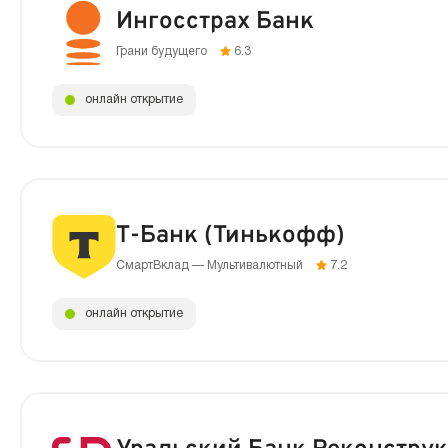
Ингосстрах Банк
Грани будущего
6.3
онлайн открытие
Т-Банк (Тинькофф)
СмартВклад — Мультивалютный
7.2
онлайн открытие