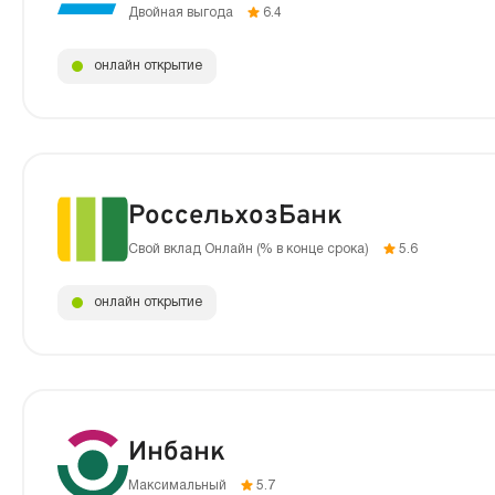
Двойная выгода
6.4
онлайн открытие
РоссельхозБанк
Свой вклад Онлайн (% в конце срока)
5.6
онлайн открытие
Инбанк
Максимальный
5.7