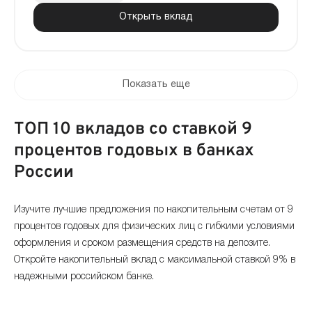
Открыть вклад
Показать еще
ТОП 10 вкладов со ставкой 9
процентов годовых в банках
России
Изучите лучшие предложения по накопительным счетам от 9
процентов годовых для физических лиц с гибкими условиями
оформления и сроком размещения средств на депозите.
Откройте накопительный вклад с максимальной ставкой 9% в
надежными российском банке.