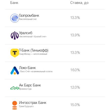
Банк
Ставка, до
Газпромбанк
13.3%
Накопительный счет
Уралсиб
13.9%
Накопительный «Уралсиб счет»
Т-Банк (Тинькофф)
13.3%
СмартВклад — непополняемый
Локо-Банк
16.0%
«Локо-Счёт» на минимальный остаток
Ак Барс Банк
12.0%
Времена года
Ингосстрах Банк
15.0%
Грани будущего