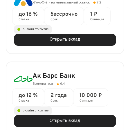
«Локо-Счёт» на минимальный остаток
7.2
до 16 %
бессрочно
1 ₽
Ставка
Срок
Сумма, от
онлайн открытие
Открыть вклад
Ак Барс Банк
Времена года
6.4
до 12 %
2 года
10 000 ₽
Ставка
Срок
Сумма, от
онлайн открытие
Открыть вклад