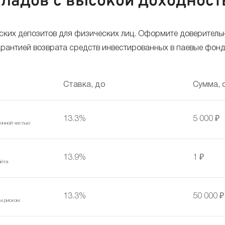
ладов с высокой доходност
ских депозитов для физических лиц. Оформите доверительн
гарантией возврата средств инвестированных в паевые фон
Ставка, до
Сумма, 
13.3%
5 000 ₽
ионной частью
13.9%
1 ₽
чёта
13.3%
50 000 ₽
м риском