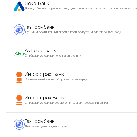
Локо-Банк
Выгодный инвестиционный вклад для физических лиц с повышенной доходностью
Газпромбанк
Лучший инвестиционный вклад с прогнозируемым риском в 2026 году
Ак Барс Банк
С гибкими условиями пополнения и снятия
Ингосстрах Банк
С ежемесячной выплатой процентов на карту
Ингосстрах Банк
С гибкими условиями без дополнительных требований банка
Газпромбанк
Для размещения крупных сумм