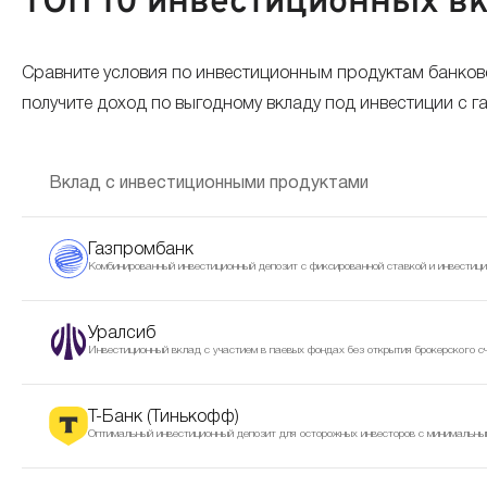
ТОП 10 инвестиционных вк
Сравните условия по инвестиционным продуктам банков
получите доход по выгодному вкладу под инвестиции с 
Вклад с инвестиционными продуктами
Газпромбанк
Комбинированный инвестиционный депозит с фиксированной ставкой и инвестиц
Уралсиб
Инвестиционный вклад с участием в паевых фондах без открытия брокерского с
Т-Банк (Тинькофф)
Оптимальный инвестиционный депозит для осторожных инвесторов с минимальны