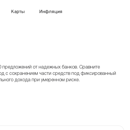
Карты
Инфляция
 продукты
 карты 120 дней без процентов
 на месяц
авитный список продуктов с динамикой цен
карты с 18 лет
онные вклады
0 предложений от надежных банков. Сравните
карты с доставкой на дом
няемые вклады
ход с сохранением части средств под фиксированный
ьного дохода при умеренном риске.
 карты с моментальным решением
 карты без посещения банка