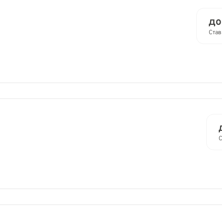
до
Став
С