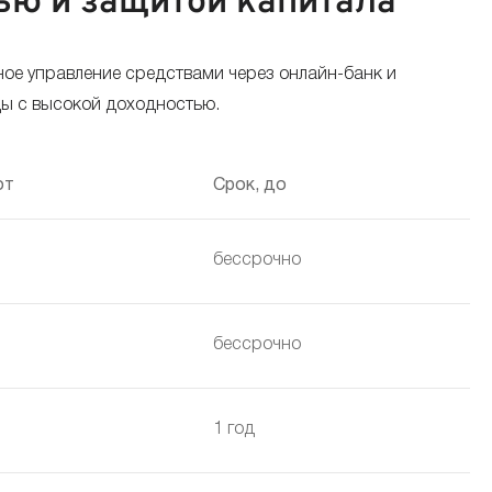
ью и защитой капитала
ое управление средствами через онлайн-банк и
ды с высокой доходностью.
от
Срок, до
бессрочно
бессрочно
1 год