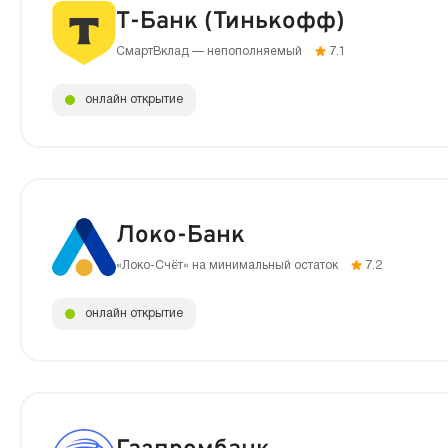
Т-Банк (Тинькофф)
СмартВклад — непополняемый
7.1
онлайн открытие
Локо-Банк
«Локо-Счёт» на минимальный остаток
7.2
онлайн открытие