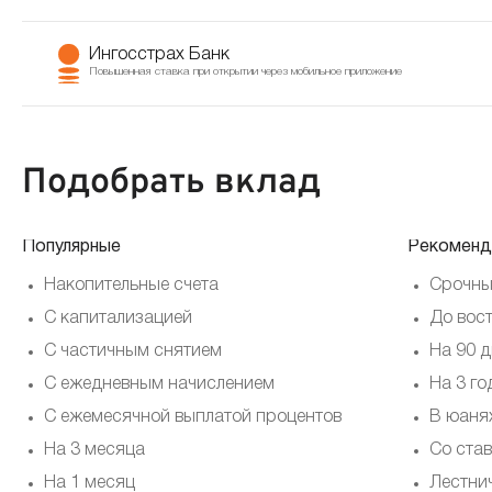
Ингосстрах Банк
Повышенная ставка при открытии через мобильное приложение
Подобрать вклад
Популярные
Рекоменд
Накопительные счета
Срочны
С капитализацией
До вос
С частичным снятием
На 90 
С ежедневным начислением
На 3 го
С ежемесячной выплатой процентов
В юаня
На 3 месяца
Со ста
На 1 месяц
Лестни