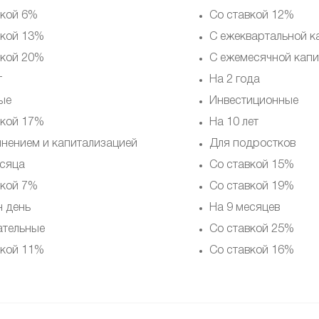
вкой 6%
Со ставкой 12%
вкой 13%
С ежеквартальной к
вкой 20%
С ежемесячной капи
т
На 2 года
ые
Инвестиционные
вкой 17%
На 10 лет
лнением и капитализацией
Для подростков
есяца
Со ставкой 15%
вкой 7%
Со ставкой 19%
н день
На 9 месяцев
ательные
Со ставкой 25%
вкой 11%
Со ставкой 16%