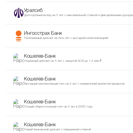
Уралсиб
Долгосрочный вклад на 5 лет с максимальной ставкой и фиксированным доходо
Ингосстрах Банк
Пополняемый депозит на пять лет с выгодной капитализацией
Кошелев-Банк
Надёжный депозит на 5 лет с защитой АСВ до 1,4 млн ₽
Кошелев-Банк
Выгодный накопительный счет на 5 лет с ежемесячной выплатой процентов
Кошелев-Банк
Лучший сберегательный счет на 5 лет в 2026 году
Кошелев-Банк
Новый банковский депозит c повышенной ставкой