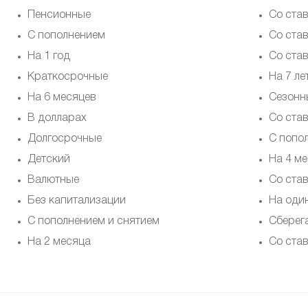
Пенсионные
Со ста
С пополнением
Со ста
На 1 год
Со ста
Краткосрочные
На 7 ле
На 6 месяцев
Cезонн
В долларах
Со ста
Долгосрочные
С попо
Детский
На 4 м
Валютные
Со ста
Без капитализации
На оди
С пополнением и снятием
Сберег
На 2 месяца
Со ста