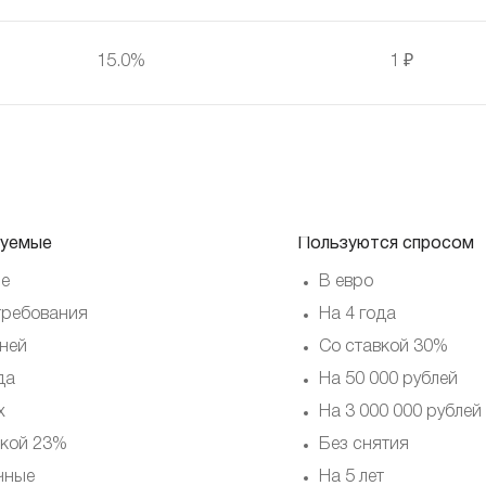
15.0%
1 ₽
уемые
Пользуются спросом
е
В евро
требования
На 4 года
дней
Со ставкой 30%
да
На 50 000 рублей
х
На 3 000 000 рублей
вкой 23%
Без снятия
чные
На 5 лет