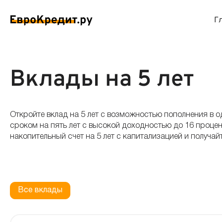
Г
ймы на карту
Займы без проверок
Виртуальные креди
Накоп
Вклады на 5 лет
спресс займы
Займы без процентов
Лучшие кредитные
Вклад
Откройте вклад на 5 лет с возможностью пополнения в
ймы без отказа
Мгновенные займы
Кредитные карты с
Вклад
сроком на пять лет с высокой доходностью до 16 проц
накопительный счет на 5 лет с капитализацией и получ
ймы с плохой КИ
Лучшие займы
Кредитные карты б
С еже
вые займы
Долгосрочные займы
Беспроцентные кр
Вклад
Все вклады
ймы до зарплаты
Круглосуточные займы
Кредитные карты с
Вклад