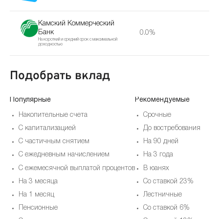
Камский Коммерческий
Банк
0.0%
На короткий и средний срок с максимальной
доходностью
Подобрать вклад
Популярные
Рекомендуемые
Накопительные счета
Срочные
С капитализацией
До востребования
С частичным снятием
На 90 дней
С ежедневным начислением
На 3 года
С ежемесячной выплатой процентов
В юанях
На 3 месяца
Со ставкой 23%
На 1 месяц
Лестничные
Пенсионные
Со ставкой 6%