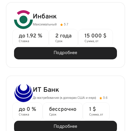
Инбанк
Максимальный
5.7
до 1.92 %
2 года
15 000 $
Ставка
Срок
Сумма, от
Подробнее
ИТ Банк
До востребования (в долларах США и евро)
5.6
до 0 %
бессрочно
1 $
Ставка
Срок
Сумма, от
Подробнее