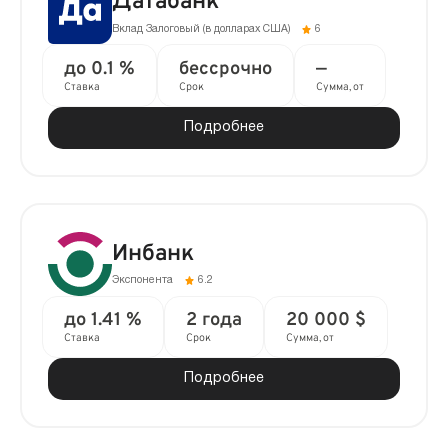
Датабанк
Вклад Залоговый (в долларах США)
6
до 0.1 %
бессрочно
—
Ставка
Срок
Сумма, от
Подробнее
Инбанк
Экспонента
6.2
до 1.41 %
2 года
20 000 $
Ставка
Срок
Сумма, от
Подробнее