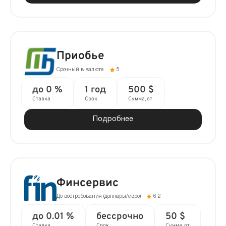
Приобье
Срочный в валюте
5
до 0 %
1 год
500 $
Ставка
Срок
Сумма, от
Подробнее
Финсервис
До востребования (доллары/евро)
6.2
до 0.01 %
бессрочно
50 $
Ставка
Срок
Сумма, от