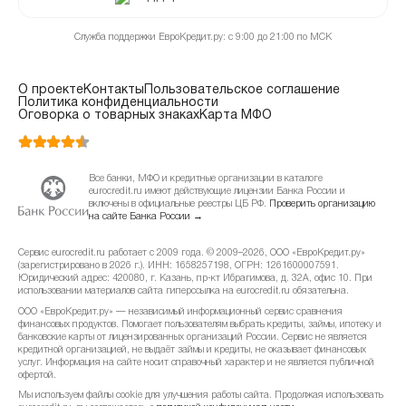
Служба поддержки ЕвроКредит.ру: с 9:00 до 21:00 по МСК
О проекте
Контакты
Пользовательское соглашение
Политика конфиденциальности
Оговорка о товарных знаках
Карта МФО
Все банки, МФО и кредитные организации в каталоге
eurocredit.ru имеют действующие лицензии Банка России и
включены в официальные реестры ЦБ РФ.
Проверить организацию
на сайте Банка России →
Сервис eurocredit.ru работает с 2009 года. © 2009–2026, ООО «ЕвроКредит.ру»
(зарегистрировано в 2026 г.). ИНН: 1658257198, ОГРН: 1261600007591.
Юридический адрес: 420080, г. Казань, пр-кт Ибрагимова, д. 32А, офис 10. При
использовании материалов сайта гиперссылка на eurocredit.ru обязательна.
ООО «ЕвроКредит.ру» — независимый информационный сервис сравнения
финансовых продуктов. Помогает пользователям выбрать кредиты, займы, ипотеку и
банковские карты от лицензированных организаций России. Сервис не является
кредитной организацией, не выдаёт займы и кредиты, не оказывает финансовых
услуг. Информация на сайте носит справочный характер и не является публичной
офертой.
Мы используем файлы cookie для улучшения работы сайта. Продолжая использовать