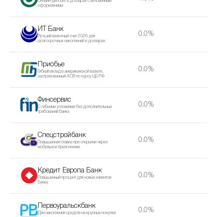
Онлайн-депозит в долларах с мгновенным
оформлением
ИТ Банк
0.0%
Лучший валютный счет 2026 для
долгосрочных накоплений в долларах
Приобье
0.0%
Гибкий вклад в американской валюте,
застрахованный АСВ по курсу ЦБ РФ
Финсервис
0.0%
С гибкими условиями без дополнительных
требований банка
Спецстройбанк
0.0%
Повышенная ставка при открытии через
мобильное приложение
Кредит Европа Банк
0.0%
Повышенный процент для новых клиентов
банка
Первоуральскбанк
0.0%
Для накопления средств на крупные покупки