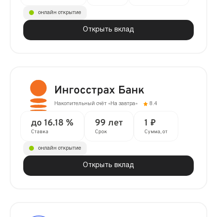
онлайн открытие
Открыть вклад
Ингосстрах Банк
Накопительный счёт «На завтра»
8.4
до 16.18 %
99 лет
1 ₽
Ставка
Срок
Сумма, от
онлайн открытие
Открыть вклад