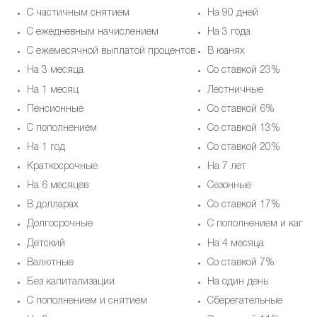
С частичным снятием
На 90 дней
С ежедневным начислением
На 3 года
С ежемесячной выплатой процентов
В юанях
На 3 месяца
Со ставкой 23%
На 1 месяц
Лестничные
Пенсионные
Со ставкой 6%
С пополнением
Со ставкой 13%
На 1 год
Со ставкой 20%
Краткосрочные
На 7 лет
На 6 месяцев
Cезонные
В долларах
Со ставкой 17%
Долгосрочные
С пополнением и капит
Детский
На 4 месяца
Валютные
Со ставкой 7%
Без капитализации
На один день
С пополнением и снятием
Сберегательные