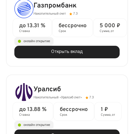
Газпромбанк
Накопительный счет
7.3
до 13.31 %
бессрочно
5 000 ₽
Ставка
Срок
Сумма, от
онлайн открытие
Открыть вклад
Уралсиб
Накопительный «Уралсиб счет»
7.3
до 13.88 %
бессрочно
1 ₽
Ставка
Срок
Сумма, от
онлайн открытие