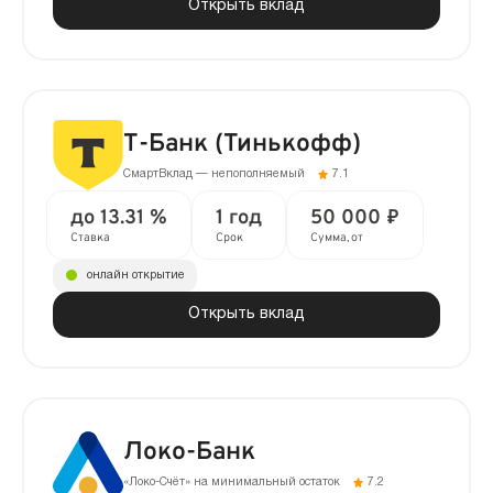
Открыть вклад
Т-Банк (Тинькофф)
СмартВклад — непополняемый
7.1
до 13.31 %
1 год
50 000 ₽
Ставка
Срок
Сумма, от
онлайн открытие
Открыть вклад
Локо-Банк
«Локо-Счёт» на минимальный остаток
7.2