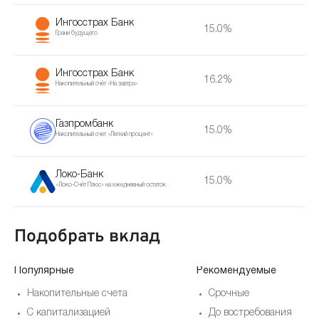
Ингосстрах Банк
15.0%
Грани будущего
Ингосстрах Банк
16.2%
Накопительный счёт «На завтра»
Газпромбанк
15.0%
Накопительный счет «Легкий процент»
Локо-Банк
15.0%
«Локо-Счёт Плюс» на ежедневный остаток
Подобрать вклад
Популярные
Рекомендуемые
Накопительные счета
Срочные
С капитализацией
До востребования