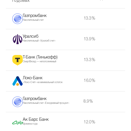
годовых
Газпромбанк
13.3%
Накопительный счет
Уралсиб
13.9%
Накопительный «Уралсиб счет»
Т-Банк (Тинькофф)
13.3%
СмартВклад — непополняемый
Локо-Банк
16.0%
«Локо-Счёт» на минимальный остаток
Газпромбанк
8.9%
Накопительный счет «Ежедневный процент»
Ак Барс Банк
12.0%
Времена года