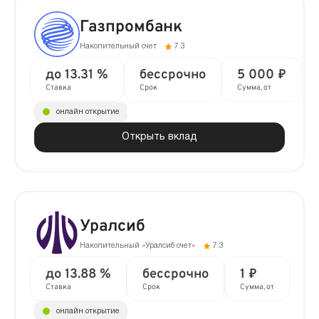
Газпромбанк
Накопительный счет
7.3
до 13.31 %
бессрочно
5 000 ₽
Ставка
Срок
Сумма, от
онлайн открытие
Открыть вклад
Уралсиб
Накопительный «Уралсиб счет»
7.3
до 13.88 %
бессрочно
1 ₽
Ставка
Срок
Сумма, от
онлайн открытие