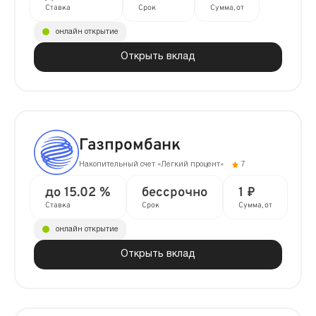
Ставка
Срок
Сумма, от
онлайн открытие
Открыть вклад
Газпромбанк
Накопительный счет «Легкий процент»
7
до 15.02 %
бессрочно
1 ₽
Ставка
Срок
Сумма, от
онлайн открытие
Открыть вклад