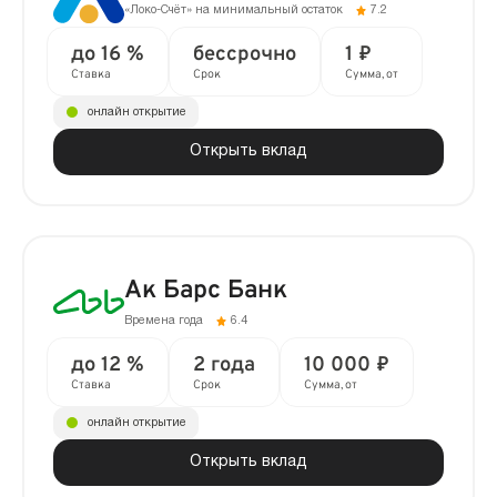
«Локо-Счёт» на минимальный остаток
7.2
до 16 %
бессрочно
1 ₽
Ставка
Срок
Сумма, от
онлайн открытие
Открыть вклад
Ак Барс Банк
Времена года
6.4
до 12 %
2 года
10 000 ₽
Ставка
Срок
Сумма, от
онлайн открытие
Открыть вклад