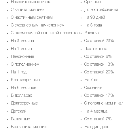
Накопительные счета
Срочные
С капитализацией
До востребования
С частичным снятием
На 90 дней
С ежедневным начислением
На 3 года
С ежемесячной выплатой процентов
В юанях
На 3 месяца
Со ставкой 23%
На 1 месяц
Лестничные
Пенсионные
Со ставкой 6%
С пополнением
Со ставкой 13%
На 1 год
Со ставкой 20%
Краткосрочные
На 7 лет
На 6 месяцев
Cезонные
В долларах
Со ставкой 17%
Долгосрочные
С пополнением и капит
Детский
На 4 месяца
Валютные
Со ставкой 7%
Без капитализации
На один день