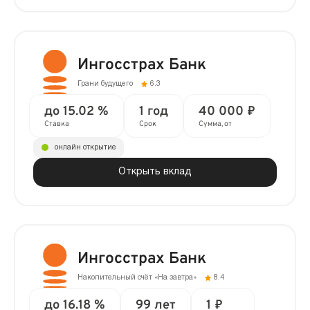
Ингосстрах Банк
Грани будущего
6.3
до 15.02 %
1 год
40 000 ₽
Ставка
Срок
Сумма, от
онлайн открытие
Открыть вклад
Ингосстрах Банк
Накопительный счёт «На завтра»
8.4
до 16.18 %
99 лет
1 ₽