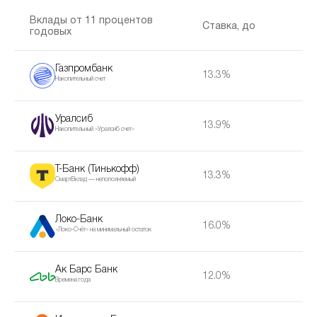
Вклады от 11 процентов
Ставка, до
годовых
Газпромбанк
13.3%
Накопительный счет
Уралсиб
13.9%
Накопительный «Уралсиб счет»
Т-Банк (Тинькофф)
13.3%
СмартВклад — непополняемый
Локо-Банк
16.0%
«Локо-Счёт» на минимальный остаток
Ак Барс Банк
12.0%
Времена года