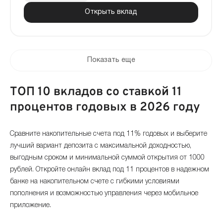
Открыть вклад
Показать еще
ТОП 10 вкладов со ставкой 11
процентов годовых в 2026 году
Сравните накопительные счета под 11% годовых и выберите
лучший вариант депозита с максимальной доходностью,
выгодным сроком и минимальной суммой открытия от 1000
рублей. Откройте онлайн вклад под 11 процентов в надежном
банке на накопительном счете с гибкими условиями
пополнения и возможностью управления через мобильное
приложение.