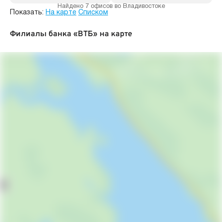
Найдено 7 офисов во Владивостоке
Показать:
На карте
Списком
Филиалы банка «ВТБ» на карте