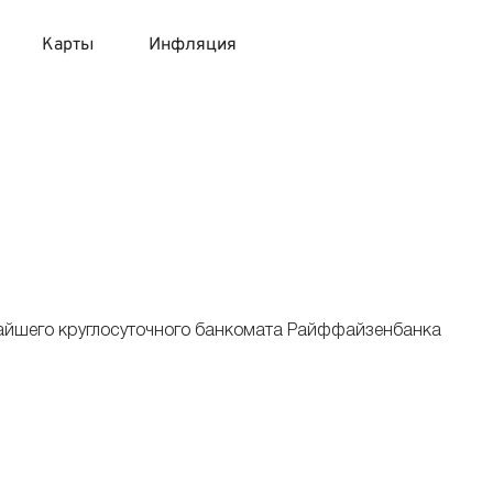
Карты
Инфляция
 продукты
 карты 120 дней без процентов
 на месяц
авитный список продуктов с динамикой цен
карты с 18 лет
онные вклады
карты с доставкой на дом
няемые вклады
жайшего круглосуточного банкомата Райффайзенбанка
 карты с моментальным решением
 карты без посещения банка