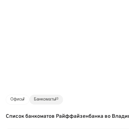
Офисы
2
Банкоматы
13
Список банкоматов Райффайзенбанка во Влади