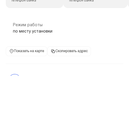
телефон банка
телефон банка
Режим работы
по месту установки
Показать на карте
Скопировать адрес
Банкомат
344019, Ростовская обл, г Ростов-на-Дону, пр-кт Шолохова, дом 7
400
8 800 100-07-01
телефон банка
телефон банка