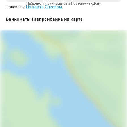
Найдено 77 банкоматов в Ростове-на-Дону
Показать:
На карте
Списком
Банкоматы Газпромбанка на карте