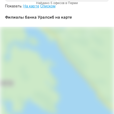
Найдено 5 офисов в Перми
Показать:
На карте
Списком
Филиалы банка Уралсиб на карте