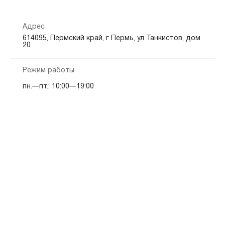
Адрес
614095, Пермский край, г Пермь, ул Танкистов, дом
20
Режим работы
пн.—пт.: 10:00—19:00
Показать на карте
Скопировать адрес
Операционный офис «Губернский»
(342) 257-00-82
ул Клименко, д 2
телефон
адрес