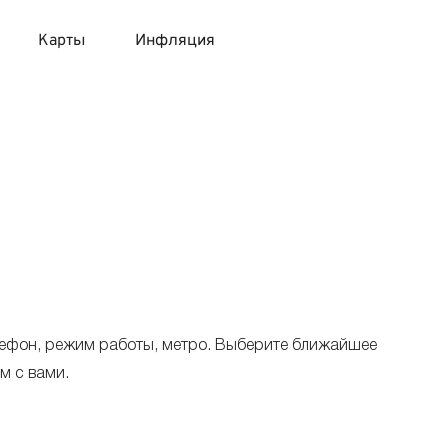
Карты
Инфляция
 продукты
 карты 120 дней без процентов
 на месяц
авитный список продуктов с динамикой цен
карты с 18 лет
онные вклады
карты с доставкой на дом
няемые вклады
 карты с моментальным решением
лефон, режим работы, метро. Выберите ближайшее
 карты без посещения банка
м с вами.