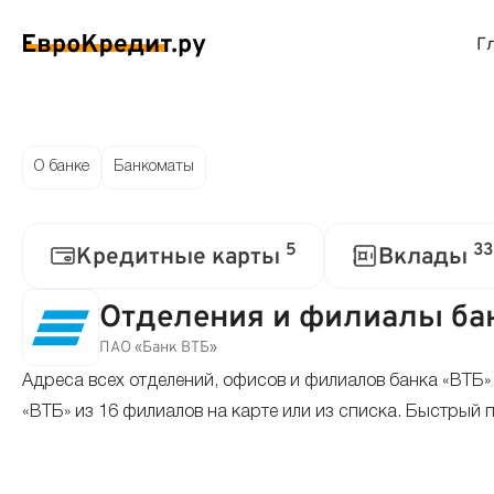
Г
ймы на карту
Займы без проверок
Виртуальные креди
Накоп
О банке
Банкоматы
спресс займы
Займы без процентов
Лучшие кредитные
Вклад
5
33
Кредитные карты
Вклады
ймы без отказа
Мгновенные займы
Кредитные карты с
Вклад
Отделения и филиалы бан
ймы с плохой КИ
Лучшие займы
Кредитные карты б
С еже
ПАО «Банк ВТБ»
Адреса всех отделений, офисов и филиалов банка «ВТБ
вые займы
Долгосрочные займы
Беспроцентные кр
Вклад
«ВТБ» из 16 филиалов на карте или из списка. Быстрый 
ймы до зарплаты
Круглосуточные займы
Кредитные карты с
Вклад