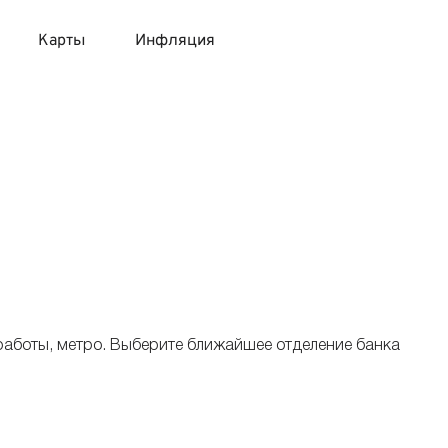
Карты
Инфляция
 продукты
 карты 120 дней без процентов
 на месяц
авитный список продуктов с динамикой цен
карты с 18 лет
онные вклады
карты с доставкой на дом
няемые вклады
 карты с моментальным решением
работы, метро. Выберите ближайшее отделение банка
 карты без посещения банка