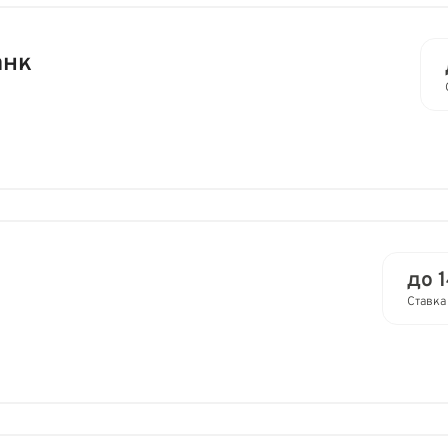
анк
до 
Ставка