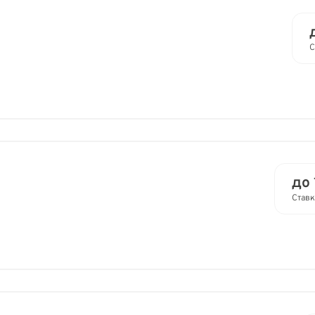
С
до 
Ставк