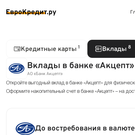
Г
ймы на карту
Займы без проверок
Виртуальные креди
Накоп
1
8
Кредитные карты
Вклады
спресс займы
Займы без процентов
Лучшие кредитные
Вклад
Вклады в банке «Акцепт»
АО «Банк Акцепт»
ймы без отказа
Мгновенные займы
Кредитные карты с
Вклад
Откройте выгодный вклад в банке «Акцепт» для физическ
ймы с плохой КИ
Оформите накопительный счет в банке «Акцепт» – на до
Лучшие займы
Кредитные карты б
С еже
вые займы
Долгосрочные займы
Беспроцентные кр
Вклад
ймы до зарплаты
Круглосуточные займы
Кредитные карты с
Вклад
До востребования в валюте