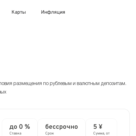
Карты
Инфляция
 продукты
 карты 120 дней без процентов
 на месяц
авитный список продуктов с динамикой цен
карты с 18 лет
онные вклады
карты с доставкой на дом
няемые вклады
условия размещения по рублевым и валютным депозитам.
вых
 карты с моментальным решением
 карты без посещения банка
до 0 %
бессрочно
5 ¥
Ставка
Срок
Сумма, от