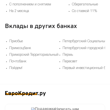
С пополнением и снятием
Сберегательные
На 2 месяца
Со ставкой 11%
Вклады в других банках
Приобье
Петербургский Социальный 
Примсоцбанк
Петербургский городской бан
Приморский Территориальный
Пермь
Почтобанк
Пересвет
Пойдем!
Первый инвестиционный бан
Написать нам