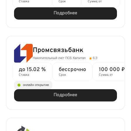
Ставка
Срок
Сумма, от
Подробнее
Промсвязьбанк
Накопительный счет ПСБ Капитал
6.3
до 15.02 %
бессрочно
100 000 ₽
Ставка
Срок
Сумма, от
онлайн открытие
Подробнее