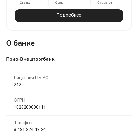
Ставка
Срок
Сумма, от
Подробнее
О банке
Прио-Внешторгбанк
Лицензия ЦБ РФ
212
ОГРН
1026200000111
Телефон
8 491 224 49 24