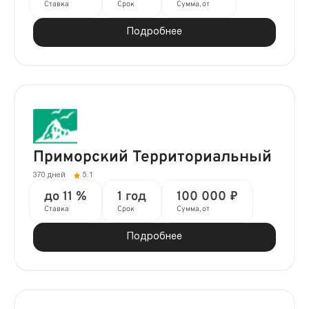
Ставка
Срок
Сумма, от
Подробнее
Приморский Территориальный
370 дней
5.1
до 11 %
1 год
100 000 ₽
Ставка
Срок
Сумма, от
Подробнее