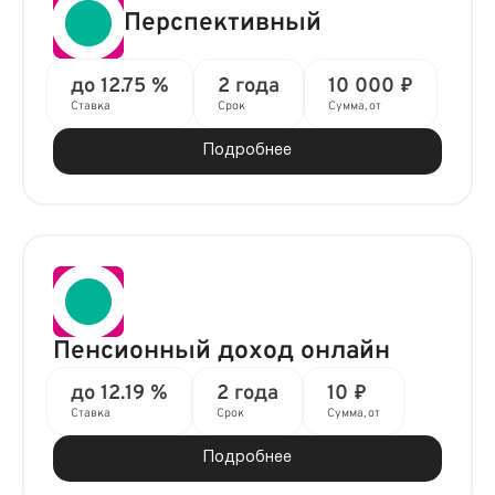
Перспективный
до 12.75 %
2 года
10 000 ₽
Ставка
Срок
Сумма, от
Подробнее
Пенсионный доход онлайн
до 12.19 %
2 года
10 ₽
Ставка
Срок
Сумма, от
Подробнее