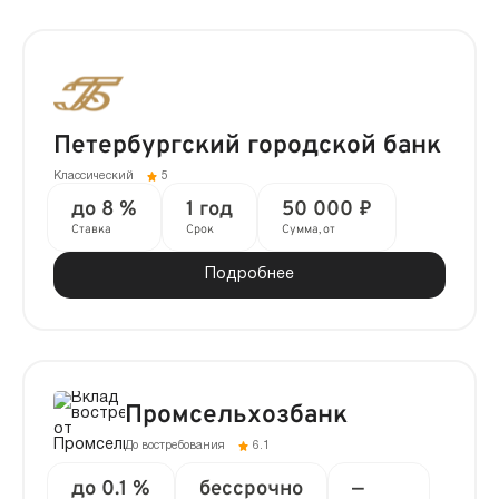
Петербургский городской банк
Классический
5
до 8 %
1 год
50 000 ₽
Ставка
Срок
Сумма, от
Подробнее
Промсельхозбанк
До востребования
6.1
до 0.1 %
бессрочно
—