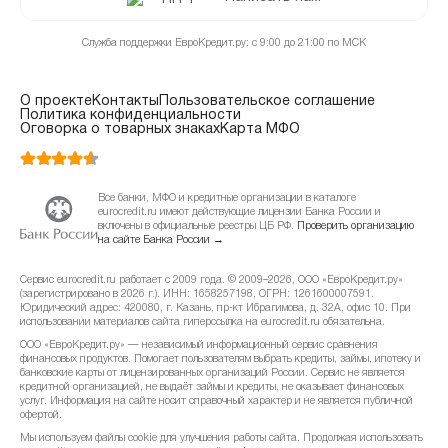
Служба поддержки ЕвроКредит.ру: с 9:00 до 21:00 по МСК
О проекте
Контакты
Пользовательское соглашение
Политика конфиденциальности
Оговорка о товарных знаках
Карта МФО
Все банки, МФО и кредитные организации в каталоге
eurocredit.ru имеют действующие лицензии Банка России и
включены в официальные реестры ЦБ РФ.
Проверить организацию
на сайте Банка России →
Сервис eurocredit.ru работает с 2009 года. © 2009–2026, ООО «ЕвроКредит.ру»
(зарегистрировано в 2026 г.). ИНН: 1658257198, ОГРН: 1261600007591.
Юридический адрес: 420080, г. Казань, пр-кт Ибрагимова, д. 32А, офис 10. При
использовании материалов сайта гиперссылка на eurocredit.ru обязательна.
ООО «ЕвроКредит.ру» — независимый информационный сервис сравнения
финансовых продуктов. Помогает пользователям выбрать кредиты, займы, ипотеку и
банковские карты от лицензированных организаций России. Сервис не является
кредитной организацией, не выдаёт займы и кредиты, не оказывает финансовых
услуг. Информация на сайте носит справочный характер и не является публичной
офертой.
Мы используем файлы cookie для улучшения работы сайта. Продолжая использовать