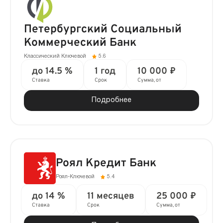
Петербургский Социальный
Коммерческий Банк
Классический Ключевой
5.6
до 14.5 %
1 год
10 000 ₽
Ставка
Срок
Сумма, от
Подробнее
Роял Кредит Банк
Роял-Ключевой
5.4
до 14 %
11 месяцев
25 000 ₽
Ставка
Срок
Сумма, от