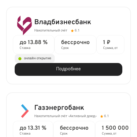
Владбизнесбанк
Накопительный счёт
6.1
до 13.88 %
бессрочно
1 ₽
Ставка
Срок
Сумма, от
онлайн открытие
Подробнее
Газэнергобанк
Накопительный счёт «Активный доход»
6.1
до 13.31 %
бессрочно
1 500 000 ₽
Ставка
Срок
Сумма, от