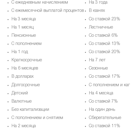
С ежедневным начислением
На 3 года
С ежемесячной выплатой процентов
В юанях
На 3 месяца
Со ставкой 23%
На 1 месяц
Лестничные
Пенсионные
Со ставкой 6%
С пополнением
Со ставкой 13%
На 1 год
Со ставкой 20%
Краткосрочные
На 7 лет
На 6 месяцев
Cезонные
В долларах
Со ставкой 17%
Долгосрочные
С пополнением и капит
Детский
На 4 месяца
Валютные
Со ставкой 7%
Без капитализации
На один день
С пополнением и снятием
Сберегательные
На 2 месяца
Со ставкой 11%