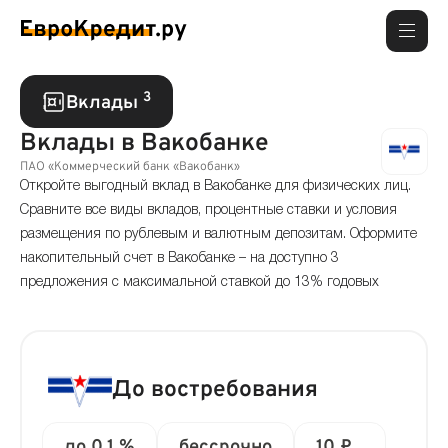
3
Вклады
Вклады в Вакобанке
ПАО «Коммерческий банк «Вакобанк»
Откройте выгодный вклад в Вакобанке для физических лиц.
Сравните все виды вкладов, процентные ставки и условия
размещения по рублевым и валютным депозитам. Оформите
накопительный счет в Вакобанке – на доступно 3
предложения с максимальной ставкой до 13% годовых
До востребования
до 0.1 %
бессрочно
10 ₽