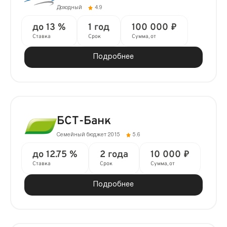
Доходный
4.9
до 13 %
1 год
100 000 ₽
Ставка
Срок
Сумма, от
Подробнее
БСТ-Банк
Семейный бюджет 2015
5.6
до 12.75 %
2 года
10 000 ₽
Ставка
Срок
Сумма, от
Подробнее