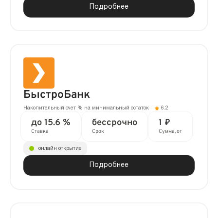
Подробнее
БыстроБанк
Накопительный счет % на минимальный остаток
6.2
до 15.6 %
бессрочно
1 ₽
Ставка
Срок
Сумма, от
онлайн открытие
Подробнее