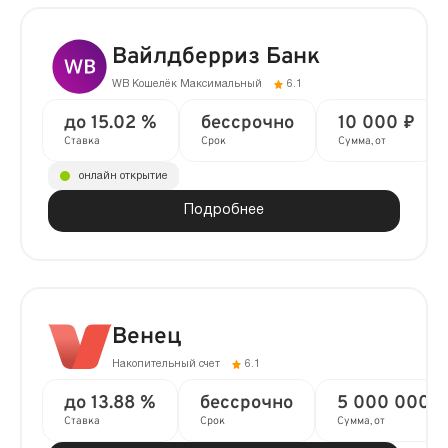
Вайлдберриз Банк
WB Кошелёк Максимальный
6.1
до 15.02 %
бессрочно
10 000 ₽
Ставка
Срок
Сумма, от
онлайн открытие
Подробнее
Венец
Накопительный счет
6.1
до 13.88 %
бессрочно
5 000 000 ₽
Ставка
Срок
Сумма, от