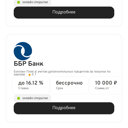
онлайн открытие
Подробнее
ББР Банк
Биплан Плюс (с учетом дополнительных процентов за покупки по
картам)
6.1
до 16.12 %
бессрочно
10 000 ₽
Ставка
Срок
Сумма, от
онлайн открытие
Подробнее