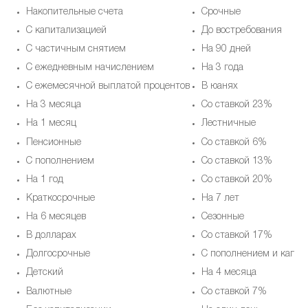
Накопительные счета
Срочные
С капитализацией
До востребования
С частичным снятием
На 90 дней
С ежедневным начислением
На 3 года
С ежемесячной выплатой процентов
В юанях
На 3 месяца
Со ставкой 23%
На 1 месяц
Лестничные
Пенсионные
Со ставкой 6%
С пополнением
Со ставкой 13%
На 1 год
Со ставкой 20%
Краткосрочные
На 7 лет
На 6 месяцев
Cезонные
В долларах
Со ставкой 17%
Долгосрочные
С пополнением и капит
Детский
На 4 месяца
Валютные
Со ставкой 7%