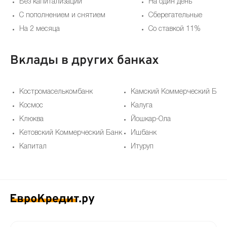
Без капитализации
На один день
С пополнением и снятием
Сберегательные
На 2 месяца
Со ставкой 11%
Вклады в других банках
Костромаселькомбанк
Камский Коммерческий Бан
Космос
Калуга
Клюква
Йошкар-Ола
Кетовский Коммерческий Банк
Ишбанк
Капитал
Итуруп