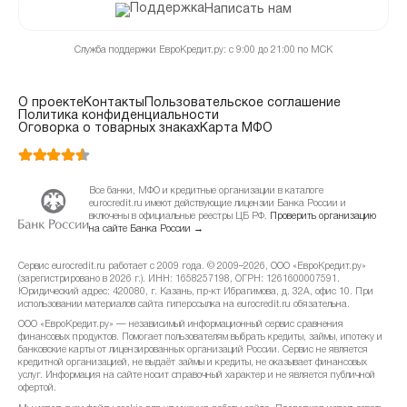
Написать нам
Служба поддержки ЕвроКредит.ру: с 9:00 до 21:00 по МСК
О проекте
Контакты
Пользовательское соглашение
Политика конфиденциальности
Оговорка о товарных знаках
Карта МФО
Все банки, МФО и кредитные организации в каталоге
eurocredit.ru имеют действующие лицензии Банка России и
включены в официальные реестры ЦБ РФ.
Проверить организацию
на сайте Банка России →
Сервис eurocredit.ru работает с 2009 года. © 2009–2026, ООО «ЕвроКредит.ру»
(зарегистрировано в 2026 г.). ИНН: 1658257198, ОГРН: 1261600007591.
Юридический адрес: 420080, г. Казань, пр-кт Ибрагимова, д. 32А, офис 10. При
использовании материалов сайта гиперссылка на eurocredit.ru обязательна.
ООО «ЕвроКредит.ру» — независимый информационный сервис сравнения
финансовых продуктов. Помогает пользователям выбрать кредиты, займы, ипотеку и
банковские карты от лицензированных организаций России. Сервис не является
кредитной организацией, не выдаёт займы и кредиты, не оказывает финансовых
услуг. Информация на сайте носит справочный характер и не является публичной
офертой.