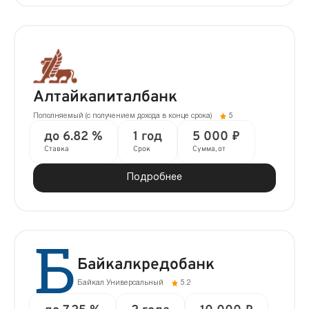
Алтайкапиталбанк
Пополняемый (с получением дохода в конце срока)
5
до 6.82 %
1 год
5 000 ₽
Ставка
Срок
Сумма, от
Подробнее
Байкалкредобанк
Байкал Универсальный
5.2