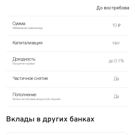
До востребовани
Сумма
10 ₽
Минимальная сумма вклада
Капитализация
Нет
Доходность
до 0.1%
Процентов годовых
Частичное снятие
Да
Пополнение
Да
Можно ли пополнить вклад после открытия
Вклады в других банках