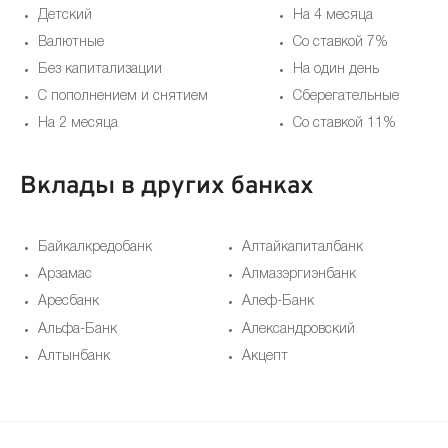
Детский
На 4 месяца
Валютные
Со ставкой 7%
Без капитализации
На один день
С пополнением и снятием
Сберегательные
На 2 месяца
Со ставкой 11%
Вклады в других банках
Байкалкредобанк
Алтайкапиталбанк
Арзамас
Алмазэргиэнбанк
Аресбанк
Алеф-Банк
Альфа-Банк
Александровский
Алтынбанк
Акцепт