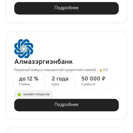
Подробнее
Алмазэргиэнбанк
Разумный выбор (с повышенной процентной ставкой)
5.3
до 12 %
2 года
50 000 ₽
Ставка
Срок
Сумма, от
онлайн открытие
Подробнее