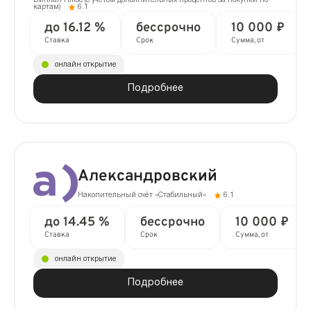
Биплан Плюс (с учетом дополнительных процентов за покупки по
картам)
6.1
до 16.12 %
бессрочно
10 000 ₽
Ставка
Срок
Сумма, от
онлайн открытие
Подробнее
Александровский
Накопительный счёт «Стабильный»
6.1
до 14.45 %
бессрочно
10 000 ₽
Ставка
Срок
Сумма, от
онлайн открытие
Подробнее