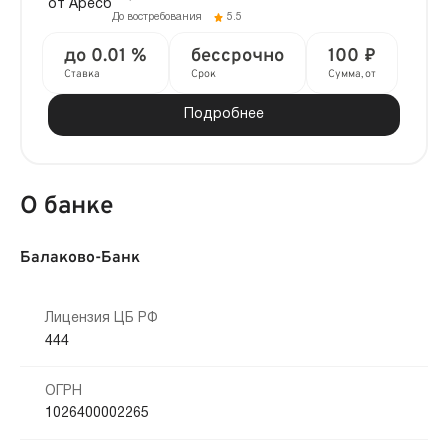
До востребования
5.5
до 0.01 %
бессрочно
100 ₽
Ставка
Срок
Сумма, от
Подробнее
О банке
Балаково-Банк
Лицензия ЦБ РФ
444
ОГРН
1026400002265