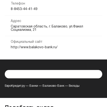
Телефон
8-8453-44-41-49
Адрес
Саратовская область, г. Балаково, ул.Факел
Социализма, 21
Официальный сайт
http://www.balakovo-bank.ru/
ЕвроКредит.ру
—
Банки
—
Балаково-Банк
—
Вклады