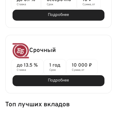
Ставка
Срок
Сумма, от
Подробнее
Срочный
до 13.5 %
1 год
10 000 ₽
Ставка
Срок
Сумма, от
Подробнее
Топ лучших вкладов