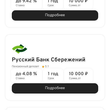
до 9.42 %
1 год
10 000 ₽
Ставка
Срок
Сумма, от
Подробнее
Русский Банк Сбережений
Пенсионный депозит
5.1
до 4.08 %
1 год
10 000 ₽
Ставка
Срок
Сумма, от
Подробнее