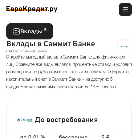
5
Вклады
Вклады в Саммит Банке
ПАО КБ «Саммит Банк»
Откройте выгодный вклад в Саммит Банке для физических
лиц. Сравните все виды вкладов, процентные ставки и условия
размещения по рублевым и валютным депозитам. Оформите
накопительный счет в Саммит Банке – на доступно 5
предложений с максимальной ставкой до 14% годовых
До востребования
до 0.01 %
бессрочно
5 ₽