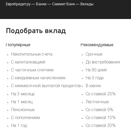
ЕвроКредит.ру
—
Банки
—
Саммит Банк
—
Вклады
Подобрать вклад
Популярные
Рекомендуемые
Накопительные счета
Срочные
С капитализацией
До востребования
С частичным снятием
На 90 дней
С ежедневным начислением
На 3 года
С ежемесячной выплатой процентов
В юанях
На 3 месяца
Со ставкой 23%
На 1 месяц
Лестничные
Пенсионные
Со ставкой 6%
С пополнением
Со ставкой 13%
На 1 год
Со ставкой 20%