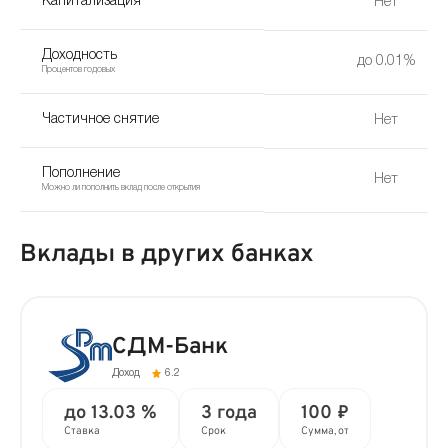
Капитализация
Нет
Доходность
до 0.01%
Процентов годовых
Частичное снятие
Нет
Пополнение
Нет
Можно ли пополнить вклад после открытия
Вклады в других банках
СДМ-Банк
Доход
6.2
до 13.03 %
3 года
100 ₽
Ставка
Срок
Сумма, от