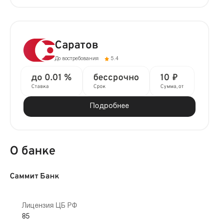
Саратов
До востребования
5.4
до 0.01 %
бессрочно
10 ₽
Ставка
Срок
Сумма, от
Подробнее
О банке
Саммит Банк
Лицензия ЦБ РФ
85