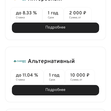
до 8.33 %
1 год
2 000 ₽
Ставка
Срок
Сумма, от
Подробнее
Альтернативный
до 11.04 %
1 год
10 000 ₽
Ставка
Срок
Сумма, от
Подробнее