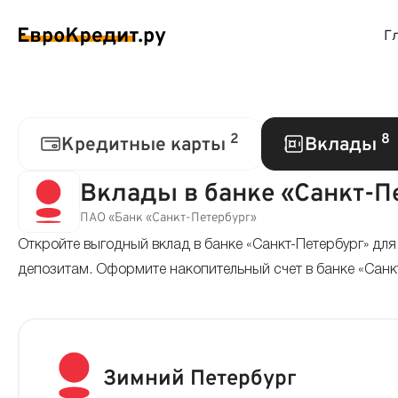
Г
ймы на карту
Займы без проверок
Виртуальные креди
Накоп
2
8
Кредитные карты
Вклады
спресс займы
Займы без процентов
Лучшие кредитные
Вклад
Вклады в банке «Санкт-П
ПАО «Банк «Санкт-Петербург»
ймы без отказа
Мгновенные займы
Кредитные карты с
Вклад
Откройте выгодный вклад в банке «Санкт-Петербург» дл
ймы с плохой КИ
депозитам. Оформите накопительный счет в банке «Санк
Лучшие займы
Кредитные карты б
С еже
вые займы
Долгосрочные займы
Беспроцентные кр
Вклад
ймы до зарплаты
Круглосуточные займы
Кредитные карты с
Вклад
Зимний Петербург