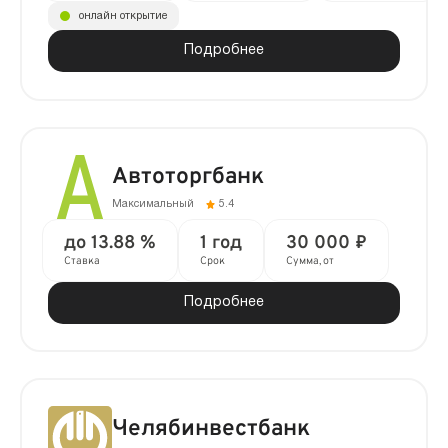
онлайн открытие
Подробнее
Автоторгбанк
Максимальный
5.4
до 13.88 %
1 год
30 000 ₽
Ставка
Срок
Сумма, от
Подробнее
Челябинвестбанк