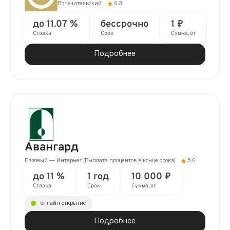
Попечительский
6.3
до 11.07 %
бессрочно
1 ₽
Ставка
Срок
Сумма, от
Подробнее
Авангард
Базовый — Интернет (Выплата процентов в конце срока)
5.6
до 11 %
1 год
10 000 ₽
Ставка
Срок
Сумма, от
онлайн открытие
Подробнее