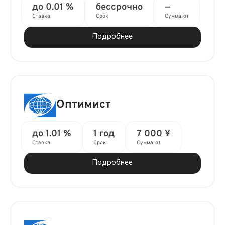
до 0.01 %
бессрочно
—
Ставка
Срок
Сумма, от
Подробнее
Оптимист
до 1.01 %
1 год
7 000 ¥
Ставка
Срок
Сумма, от
Подробнее