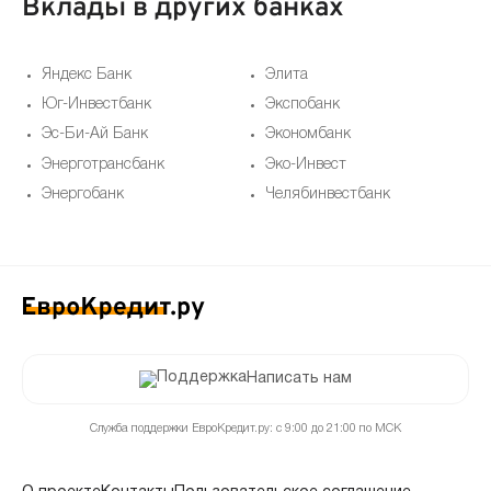
Вклады в других банках
Яндекс Банк
Элита
Юг-Инвестбанк
Экспобанк
Эс-Би-Ай Банк
Экономбанк
Энерготрансбанк
Эко-Инвест
Энергобанк
Челябинвестбанк
Написать нам
Служба поддержки ЕвроКредит.ру: с 9:00 до 21:00 по МСК