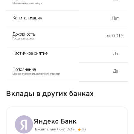
—
Минимальная сумма вклада
Капитализация
Нет
Доходность
до 0.01%
Процентов годовых
Частичное снятие
Да
Пополнение
Да
Можно ли пополнить вклад после открытия
Вклады в других банках
Яндекс Банк
Накопительный счёт Сейв
6.2