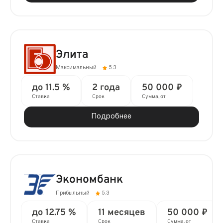
Элита
Максимальный
5.3
до 11.5 %
2 года
50 000 ₽
Ставка
Срок
Сумма, от
Подробнее
Экономбанк
Прибыльный
5.3
до 12.75 %
11 месяцев
50 000 ₽
Ставка
Срок
Сумма, от