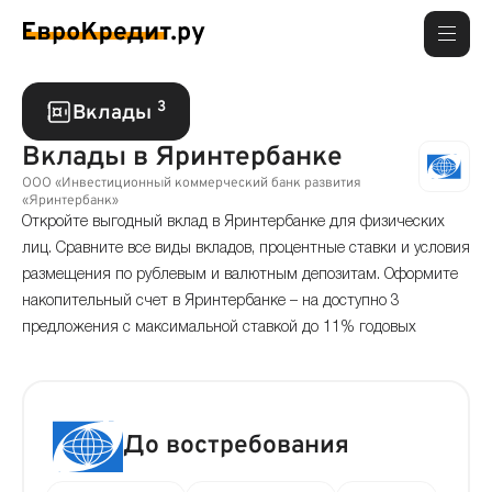
3
Вклады
Вклады в Яринтербанке
ООО «Инвестиционный коммерческий банк развития
«Яринтербанк»
Откройте выгодный вклад в Яринтербанке для физических
лиц. Сравните все виды вкладов, процентные ставки и условия
размещения по рублевым и валютным депозитам. Оформите
накопительный счет в Яринтербанке – на доступно 3
предложения с максимальной ставкой до 11% годовых
До востребования