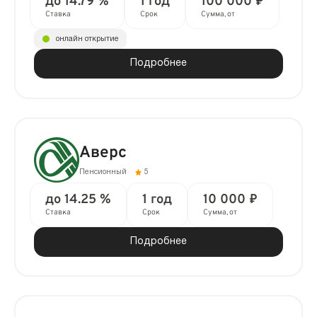
до 14.79 %
1 год
100 000 ₽
Ставка
Срок
Сумма, от
онлайн открытие
Подробнее
Аверс
Пенсионный
5
до 14.25 %
1 год
10 000 ₽
Ставка
Срок
Сумма, от
Подробнее