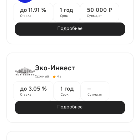
до 11.91 %
1 год
50 000 ₽
Ставка
Срок
Сумма, от
Подробнее
Эко-Инвест
Срочный
4.9
до 3.05 %
1 год
—
Ставка
Срок
Сумма, от
Подробнее