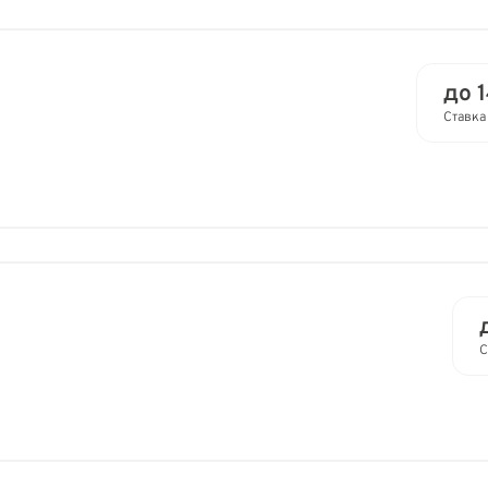
до 
Ставка
С