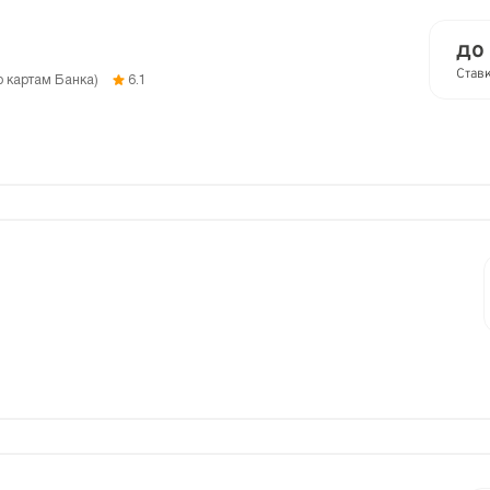
до 
Став
о картам Банка)
6.1