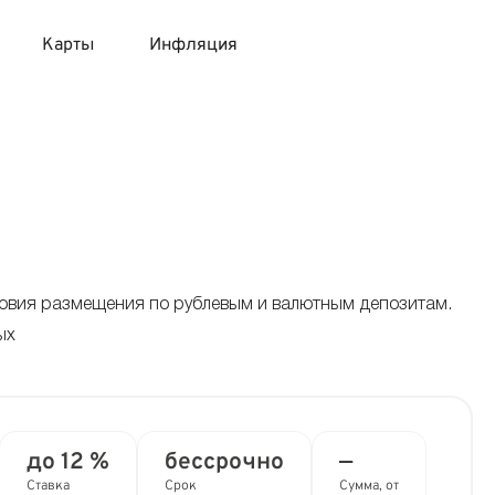
Карты
Инфляция
 продукты
 карты 120 дней без процентов
 на месяц
авитный список продуктов с динамикой цен
карты с 18 лет
онные вклады
карты с доставкой на дом
няемые вклады
словия размещения по рублевым и валютным депозитам.
ых
 карты с моментальным решением
 карты без посещения банка
до 12 %
бессрочно
—
Ставка
Срок
Сумма, от