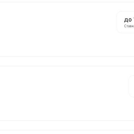
до 
Ставк